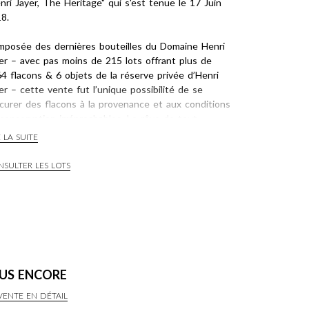
nri Jayer, The Heritage" qui s'est tenue le 17 Juin
8.
posée des dernières bouteilles du Domaine Henri
er – avec pas moins de 215 lots offrant plus de
4 flacons & 6 objets de la réserve privée d’Henri
er – cette vente fut l’unique possibilité de se
curer des flacons à la provenance et aux conditions
conservation irréprochables. Le rêve de tout
lectionneur…
E LA SUITE
rez avec nous dans "l’Ultime Vente"!
SULTER LES LOTS
US L’ÉGIDE DE MAÎTRE MARCO BREITENMOSER,
ISSIER JUDICIAIRE
US ENCORE
VENTE EN DÉTAIL