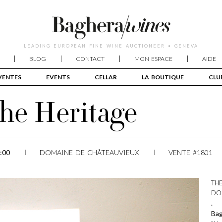
LEADING EUROPEAN FINE WINE AUCTIONEER • GENEVA
BLOG
CONTACT
MON ESPACE
AIDE
VENTES
EVENTS
CELLAR
LA BOUTIQUE
CLU
The Heritage
:00
DOMAINE DE CHÂTEAUVIEUX
VENTE #1801
THE
DO
.
Bag