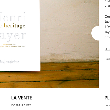
"He
201
Com
Jay
106
Jay
pro
de 
col
LIR
Ent
CON
SO
HU
LA VENTE
PL
FORMULAIRES
LA 