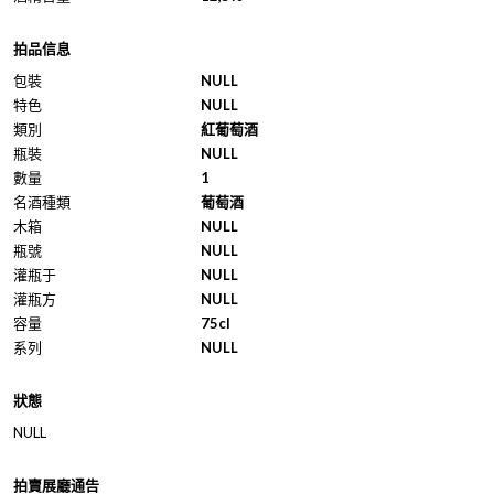
拍品信息
包裝
NULL
特色
NULL
類別
紅葡萄酒
瓶裝
NULL
數量
1
名酒種類
葡萄酒
木箱
NULL
瓶號
NULL
灌瓶于
NULL
灌瓶方
NULL
容量
75cl
系列
NULL
狀態
NULL
拍賣展廳通告