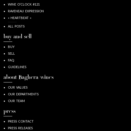
WINE O’CLOCK #121
RAVENEAU EXPRESSION
« HEARTBEAT »
ALL POSTS
buy and sell
BUY
SELL
FAQ
GUIDELINES
about Baghera/wines
OUR VALUES
OUR DEPARTMENTS
OUR TEAM
press
PRESS CONTACT
PRESS RELEASES