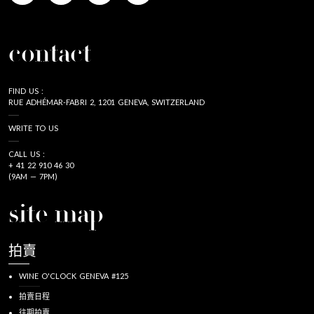
contact
FIND US :
RUE ADHÉMAR-FABRI 2, 1201 GENEVA, SWITZERLAND
WRITE TO US
CALL US :
+ 41 22 910 46 30
(9AM — 7PM)
site map
拍賣
WINE O'CLOCK GENEVA #125
拍賣日程
往期拍賣