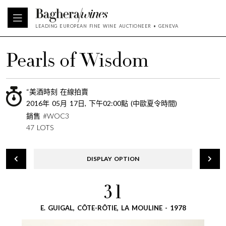
LEADING EUROPEAN FINE WINE AUCTIONEER • GENEVA
Pearls of Wisdom
“美酒時刻 在線拍賣
2016年 05月 17日, 下午02:00點 (中歐夏令時間)
銷售 #WOC3
47 LOTS
DISPLAY OPTION
31
E. GUIGAL, CÔTE-RÔTIE, LA MOULINE - 1978