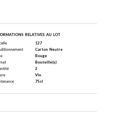
FORMATIONS RELATIVES AU LOT
celle
127
ditionnement
Carton Neutre
pe
Rouge
mat
Bouteille(s)
ntité
2
ure
Vin
tenance
75cl