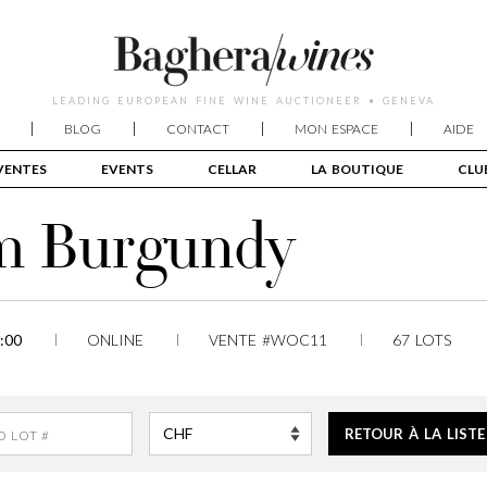
LEADING EUROPEAN FINE WINE AUCTIONEER • GENEVA
BLOG
CONTACT
MON ESPACE
AIDE
VENTES
EVENTS
CELLAR
LA BOUTIQUE
CLU
om Burgundy
:00
ONLINE
VENTE #WOC11
67 LOTS
RETOUR À LA LISTE