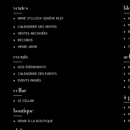
ventes
bl
WINE O'CLOCK GENÈVE #125
A
W
CALENDRIER DES VENTES
R
VENTES ARCHIVÉES
«
RECORDS
HENRI JAYER
T
events
ac
NOS ÉVÈNEMENTS
A
CALENDRIER DES EVENTS
V
EVENTS PASSÉS
F
G
cellar
à 
LE CELLAR
N
boutique
N
N
VENIR À LA BOUTIQUE