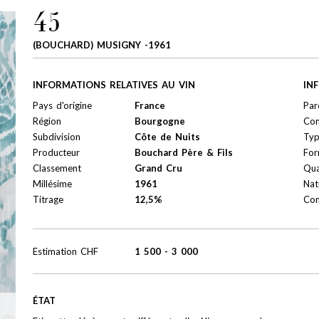
45
(BOUCHARD) MUSIGNY -1961
INFORMATIONS RELATIVES AU VIN
IN
Pays d'origine
France
Par
Région
Bourgogne
Con
Subdivision
Côte de Nuits
Ty
Producteur
Bouchard Père & Fils
For
Classement
Grand Cru
Qua
Millésime
1961
Nat
Titrage
12,5%
Con
Estimation
CHF
1 500
-
3 000
ÉTAT