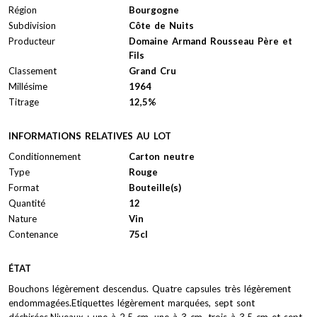
Région
Bourgogne
Subdivision
Côte de Nuits
Producteur
Domaine Armand Rousseau Père et
Fils
Classement
Grand Cru
Millésime
1964
Titrage
12,5%
INFORMATIONS RELATIVES AU LOT
Conditionnement
Carton neutre
Type
Rouge
Format
Bouteille(s)
Quantité
12
Nature
Vin
Contenance
75cl
ÉTAT
Bouchons légèrement descendus. Quatre capsules très légèrement
endommagées.Etiquettes légèrement marquées, sept sont
déchirées.Niveaux : une à 2,5 cm, une à 3 cm, trois à 3,5 cm et sept