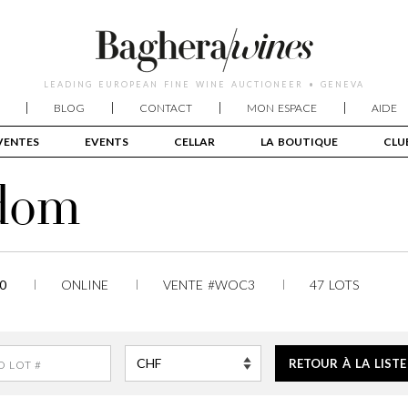
LEADING EUROPEAN FINE WINE AUCTIONEER • GENEVA
BLOG
CONTACT
MON ESPACE
AIDE
VENTES
EVENTS
CELLAR
LA BOUTIQUE
CLU
sdom
0
ONLINE
VENTE #WOC3
47 LOTS
RETOUR À LA LISTE