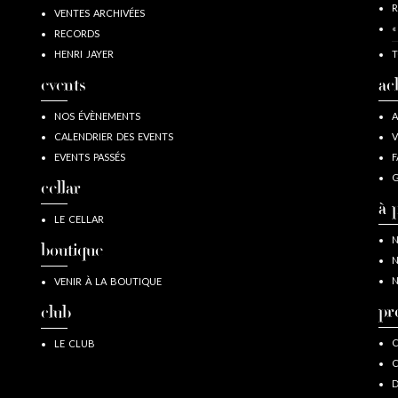
R
VENTES ARCHIVÉES
«
RECORDS
HENRI JAYER
T
events
ac
NOS ÉVÈNEMENTS
A
CALENDRIER DES EVENTS
V
EVENTS PASSÉS
F
G
cellar
à 
LE CELLAR
N
boutique
N
N
VENIR À LA BOUTIQUE
pr
club
C
LE CLUB
C
D