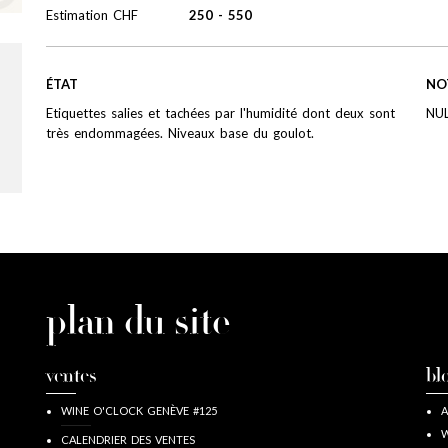
Estimation
CHF
250
-
550
ÉTAT
NO
Etiquettes salies et tachées par l'humidité dont deux sont
NU
très endommagées. Niveaux base du goulot.
plan du site
ventes
bl
WINE O'CLOCK GENÈVE #125
A
W
CALENDRIER DES VENTES