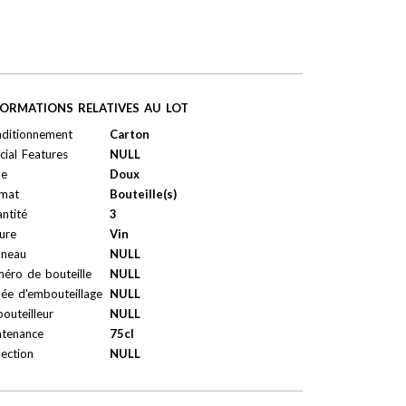
FORMATIONS RELATIVES AU LOT
ditionnement
Carton
cial Features
NULL
pe
Doux
mat
Bouteille(s)
ntité
3
ure
Vin
neau
NULL
éro de bouteille
NULL
ée d'embouteillage
NULL
outeilleur
NULL
tenance
75cl
lection
NULL