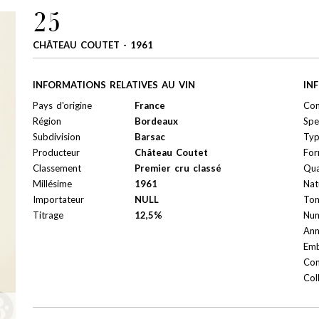
25
CHÂTEAU COUTET - 1961
INFORMATIONS RELATIVES AU VIN
IN
Pays d'origine
France
Con
Région
Bordeaux
Spe
Subdivision
Barsac
Ty
Producteur
Château Coutet
For
Classement
Premier cru classé
Qua
Millésime
1961
Nat
Importateur
NULL
Ton
Titrage
12,5%
Num
Ann
Emb
Con
Col