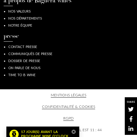
à propos de Baghera/wines
NOS VALEURS
NOS DÉPARTEMENTS
NOTRE ÉQUIPE
presse
CONTACT PRESSE
COMMUNIQUÉS DE PRESSE
DOSSIER DE PRESSE
ON PARLE DE NOUS
TIME TO B WINE
MENTIONS LÉGALES
SHARE
CONFIDENTIALITÉ & COOKIES
RGPD
CHEZ BAGHERA/WINES, IL EST
11 : 44
17 JOUR(S) AVANT LA
PROCHAINE WINE O'CLOCK