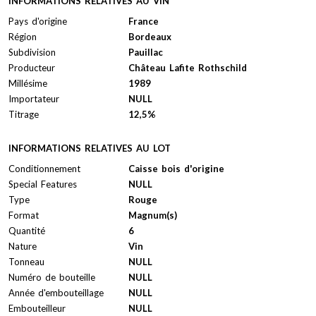
INFORMATIONS RELATIVES AU VIN
Pays d'origine
France
Région
Bordeaux
Subdivision
Pauillac
Producteur
Château Lafite Rothschild
Millésime
1989
Importateur
NULL
Titrage
12,5%
INFORMATIONS RELATIVES AU LOT
Conditionnement
Caisse bois d'origine
Special Features
NULL
Type
Rouge
Format
Magnum(s)
Quantité
6
Nature
Vin
Tonneau
NULL
Numéro de bouteille
NULL
Année d'embouteillage
NULL
Embouteilleur
NULL