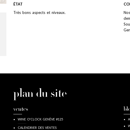
ÉTAT
CO
Très bons aspects et niveaux.
Nos
dem
Sou
Ge
plan du site
ventes
bl
WINE O'CLOCK GENÈVE #125
A
W
CALENDRIER DES VENTES