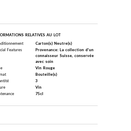
FORMATIONS RELATIVES AU LOT
ditionnement
Carton(s) Neutre(s)
cial Features
Provenance: La collection d'un
connaisseur Suisse, conservée
avec soin
pe
Vin Rouge
mat
Bouteille(s)
ntité
3
ure
Vin
tenance
75cl