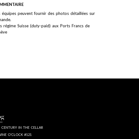
MMENTAIRE
 équipes peuvent fournir des photos détaillées sur
ande.
s régime Suisse (duty-paid) aux Ports Francs de
nève
og
 CENTURY IN THE CELLAR
INE O’CLOCK #121