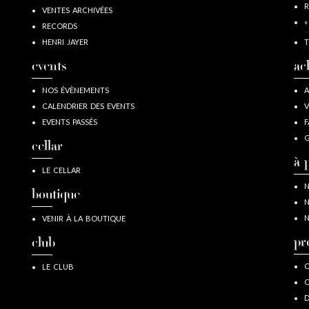
R
VENTES ARCHIVÉES
«
RECORDS
HENRI JAYER
T
events
ac
NOS ÉVÈNEMENTS
A
CALENDRIER DES EVENTS
V
EVENTS PASSÉS
F
G
cellar
à 
LE CELLAR
N
boutique
N
N
VENIR À LA BOUTIQUE
pr
club
C
LE CLUB
C
D