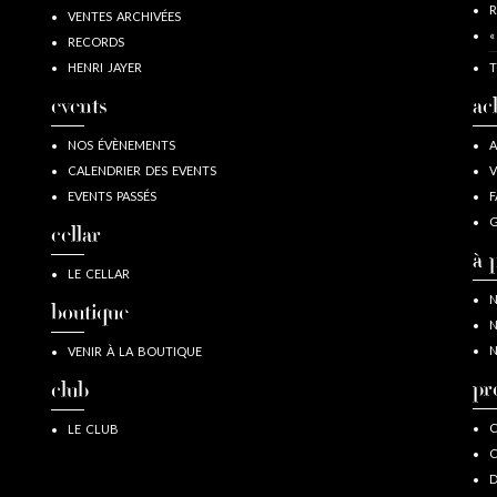
R
VENTES ARCHIVÉES
«
RECORDS
HENRI JAYER
T
events
ac
NOS ÉVÈNEMENTS
A
CALENDRIER DES EVENTS
V
EVENTS PASSÉS
F
G
cellar
à 
LE CELLAR
N
boutique
N
N
VENIR À LA BOUTIQUE
pr
club
C
LE CLUB
C
D