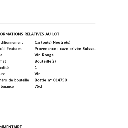
FORMATIONS RELATIVES AU LOT
ditionnement
Carton(s) Neutre(s)
cial Features
Provenance : cave privée Suisse.
pe
Vin Rouge
mat
Bouteille(s)
ntité
1
ure
Vin
éro de bouteille
Bottle n° 014750
tenance
75cl
MMENTAIRE