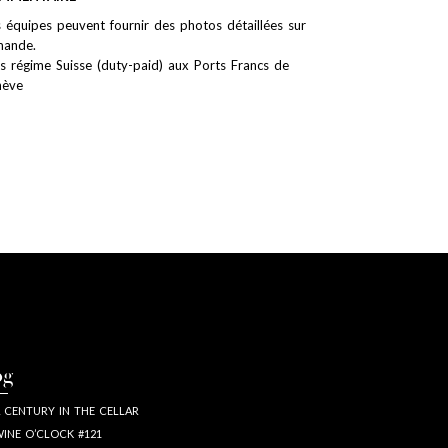
 équipes peuvent fournir des photos détaillées sur
ande.
s régime Suisse (duty-paid) aux Ports Francs de
nève
og
 CENTURY IN THE CELLAR
INE O’CLOCK #121