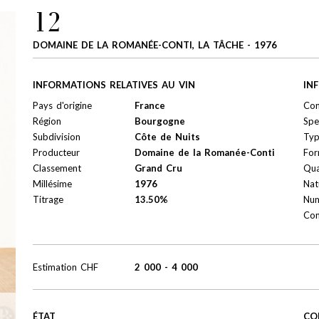
12
DOMAINE DE LA ROMANÉE-CONTI, LA TÂCHE - 1976
INFORMATIONS RELATIVES AU VIN
IN
Pays d'origine
France
Con
Région
Bourgogne
Spe
Subdivision
Côte de Nuits
Ty
Producteur
Domaine de la Romanée-Conti
For
Classement
Grand Cru
Qua
Millésime
1976
Nat
Titrage
13.50%
Num
Con
Estimation
CHF
2 000
-
4 000
ÉTAT
CO