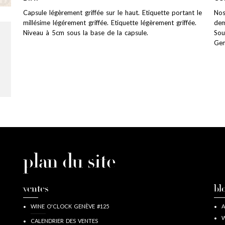
Capsule légèrement griffée sur le haut. Etiquette portant le
Nos
millésime légérement griffée. Etiquette légèrement griffée.
dem
Niveau à 5cm sous la base de la capsule.
Sou
Ge
plan du site
ventes
bl
WINE O'CLOCK GENÈVE #125
A
W
CALENDRIER DES VENTES