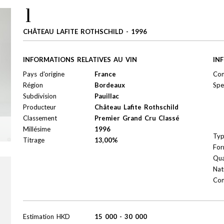
1
CHÂTEAU LAFITE ROTHSCHILD - 1996
INFORMATIONS RELATIVES AU VIN
IN
Pays d'origine
France
Con
Région
Bordeaux
Spe
Subdivision
Pauillac
Producteur
Château Lafite Rothschild
Classement
Premier Grand Cru Classé
Millésime
1996
Ty
Titrage
13,00%
For
Qua
Nat
Con
Estimation
HKD
15 000
-
30 000