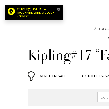
19 JOUR(S) AVANT LA
PROCHAINE WINE O'CLOCK
- GENÈVE
À PROPOS
Kipling#17 “F
VENTE EN SALLE
07 JUILLET 202