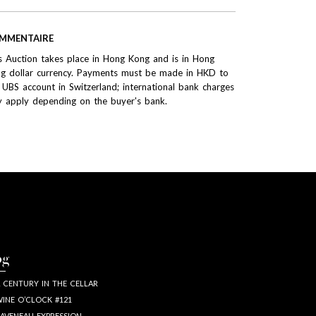
MMENTAIRE
s Auction takes place in Hong Kong and is in Hong
g dollar currency. Payments must be made in HKD to
 UBS account in Switzerland; international bank charges
 apply depending on the buyer's bank.
og
 CENTURY IN THE CELLAR
INE O’CLOCK #121
AVENEAU EXPRESSION