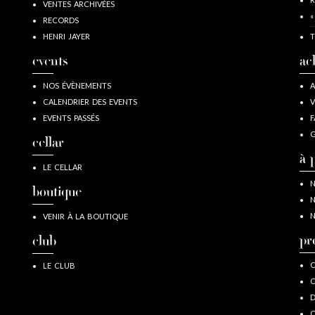
VENTES ARCHIVÉES
«
RECORDS
HENRI JAYER
T
events
ac
NOS ÉVÈNEMENTS
A
CALENDRIER DES EVENTS
V
EVENTS PASSÉS
F
G
cellar
à 
LE CELLAR
N
boutique
N
N
VENIR À LA BOUTIQUE
pr
club
C
LE CLUB
C
D
O