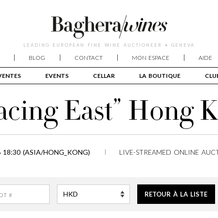
LEADING EUROPEAN FINE WINE AUCTIONEER • GENEVA
BLOG
CONTACT
MON ESPACE
AIDE
VENTES
EVENTS
CELLAR
LA BOUTIQUE
CLU
acing East” Hong 
6 18:30 (ASIA/HONG_KONG)
LIVE-STREAMED ONLINE AUC
RETOUR À LA LISTE