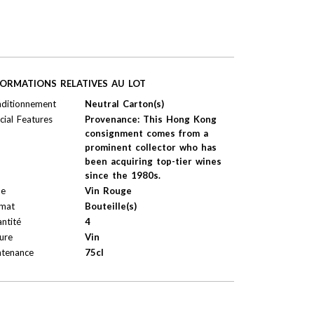
FORMATIONS RELATIVES AU LOT
ditionnement
Neutral Carton(s)
cial Features
Provenance: This Hong Kong
consignment comes from a
prominent collector who has
been acquiring top-tier wines
since the 1980s.
pe
Vin Rouge
mat
Bouteille(s)
ntité
4
ure
Vin
tenance
75cl