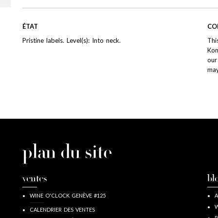
ÉTAT
CO
Pristine labels. Level(s): Into neck.
Thi
Kon
our
may
plan du site
ventes
bl
WINE O'CLOCK GENÈVE #125
A
W
CALENDRIER DES VENTES
R