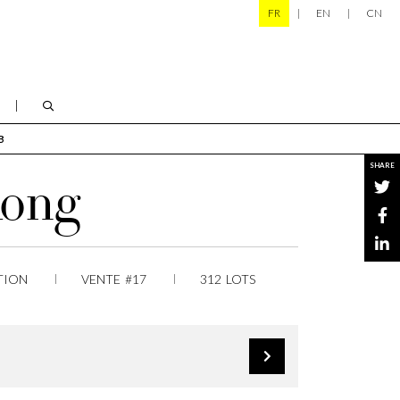
FR
EN
CN
B
SHARE
Kong
TION
VENTE #17
312 LOTS