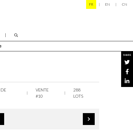
FR
EN
CN
B
SHARE
 DE
VENTE
288
#10
LOTS