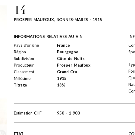
14
PROSPER MAUFOUX, BONNES-MARES - 1915
INFORMATIONS RELATIVES AU VIN
IN
Pays d'origine
France
Con
Région
Bourgogne
Spe
Subdivision
Côte de Nuits
Ty
Producteur
Prosper Maufoux
For
Classement
Grand Cru
Qua
Millésime
1915
Nat
Titrage
13%
Con
Estimation
CHF
950
-
1 900
ÉTAT
CO