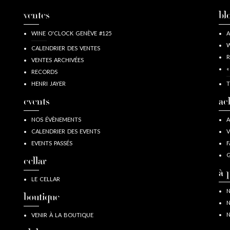
ventes
bl
WINE O'CLOCK GENÈVE #125
A
W
CALENDRIER DES VENTES
R
VENTES ARCHIVÉES
«
RECORDS
HENRI JAYER
T
events
ac
NOS ÉVÈNEMENTS
A
CALENDRIER DES EVENTS
V
EVENTS PASSÉS
F
G
cellar
à 
LE CELLAR
N
boutique
N
N
VENIR À LA BOUTIQUE