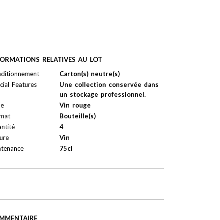
FORMATIONS RELATIVES AU LOT
ditionnement
Carton(s) neutre(s)
cial Features
Une collection conservée dans
un stockage professionnel.
pe
Vin rouge
mat
Bouteille(s)
ntité
4
ure
Vin
tenance
75cl
MMENTAIRE