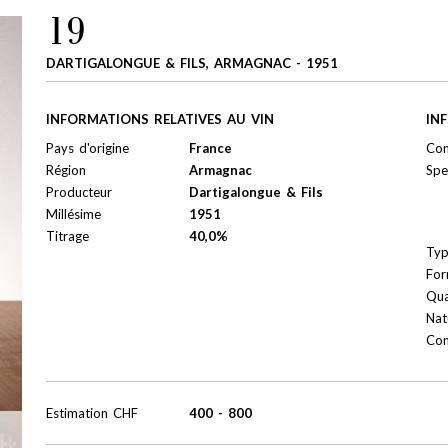
19
DARTIGALONGUE & FILS, ARMAGNAC - 1951
INFORMATIONS RELATIVES AU VIN
IN
Pays d'origine
France
Con
Région
Armagnac
Spe
Producteur
Dartigalongue & Fils
Millésime
1951
Titrage
40,0%
Ty
For
Qua
Nat
Con
Estimation
CHF
400
-
800