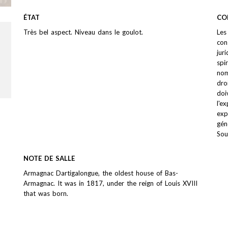
ÉTAT
CO
Très bel aspect. Niveau dans le goulot.
Les
con
jur
spi
nom
dro
doi
l'e
exp
gén
Sou
NOTE DE SALLE
Armagnac Dartigalongue, the oldest house of Bas-
Armagnac. It was in 1817, under the reign of Louis XVIII
that was born.