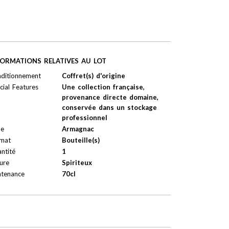
FORMATIONS RELATIVES AU LOT
ditionnement
Coffret(s) d'origine
cial Features
Une collection française,
provenance directe domaine,
conservée dans un stockage
professionnel
pe
Armagnac
mat
Bouteille(s)
ntité
1
ure
Spiriteux
tenance
70cl