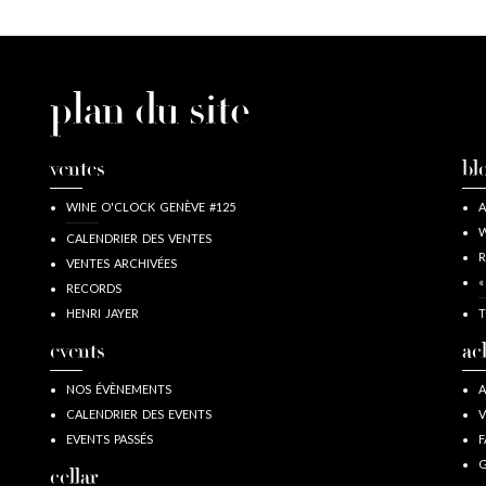
plan du site
ventes
bl
WINE O'CLOCK GENÈVE #125
A
W
CALENDRIER DES VENTES
R
VENTES ARCHIVÉES
«
RECORDS
HENRI JAYER
T
events
ac
NOS ÉVÈNEMENTS
A
CALENDRIER DES EVENTS
V
EVENTS PASSÉS
F
G
cellar