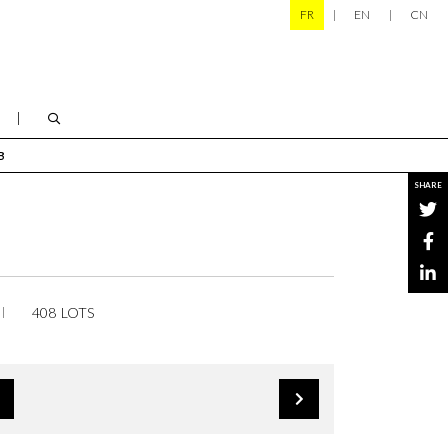
FR
EN
CN
B
SHARE
408 LOTS