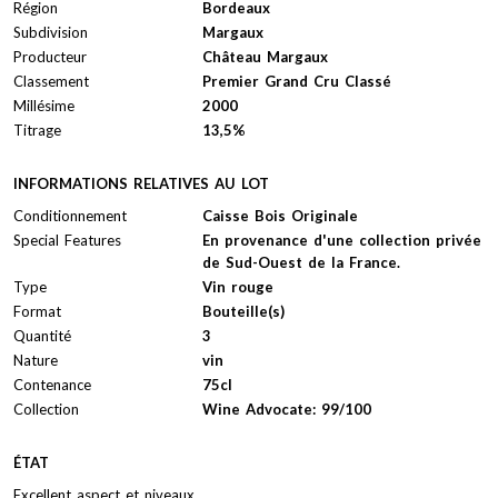
Région
Bordeaux
Subdivision
Margaux
Producteur
Château Margaux
Classement
Premier Grand Cru Classé
Millésime
2000
Titrage
13,5%
INFORMATIONS RELATIVES AU LOT
Conditionnement
Caisse Bois Originale
Special Features
En provenance d'une collection privée
de Sud-Ouest de la France.
Type
Vin rouge
Format
Bouteille(s)
Quantité
3
Nature
vin
Contenance
75cl
Collection
Wine Advocate: 99/100
ÉTAT
Excellent aspect et niveaux.