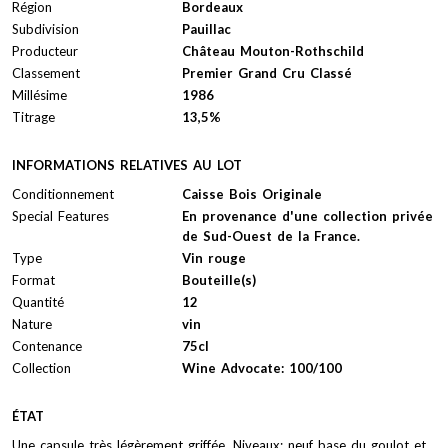
Région
Bordeaux
Subdivision
Pauillac
Producteur
Château Mouton-Rothschild
Classement
Premier Grand Cru Classé
Millésime
1986
Titrage
13,5%
INFORMATIONS RELATIVES AU LOT
Conditionnement
Caisse Bois Originale
Special Features
En provenance d'une collection privée
de Sud-Ouest de la France.
Type
Vin rouge
Format
Bouteille(s)
Quantité
12
Nature
vin
Contenance
75cl
Collection
Wine Advocate: 100/100
ÉTAT
Une capsule très légèrement griffée. Niveaux: neuf base du goulot et