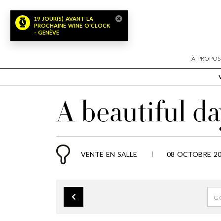
19 JOUR(S) AVANT LA
PROCHAINE WINE O'CLOCK
- GENÈVE
À PROPOS
A beautiful da
VENTE EN SALLE
08 OCTOBRE 202