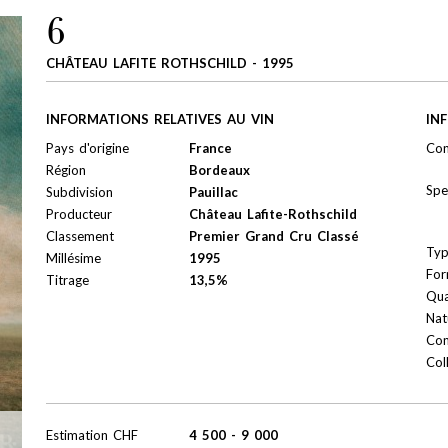
6
CHÂTEAU LAFITE ROTHSCHILD - 1995
INFORMATIONS RELATIVES AU VIN
IN
Pays d'origine
France
Con
Région
Bordeaux
Spe
Subdivision
Pauillac
Producteur
Château Lafite-Rothschild
Classement
Premier Grand Cru Classé
Ty
Millésime
1995
For
Titrage
13,5%
Qua
Nat
Con
Col
Estimation
CHF
4 500
-
9 000