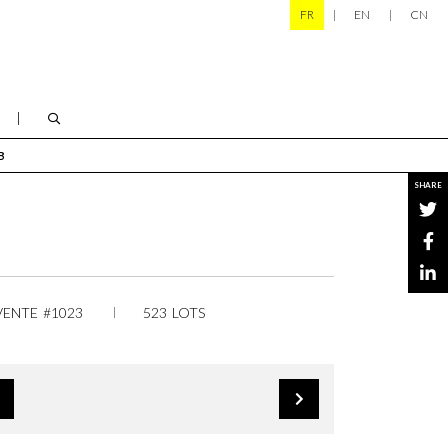
FR
EN
CN
B
SHARE
VENTE #1023
523 LOTS