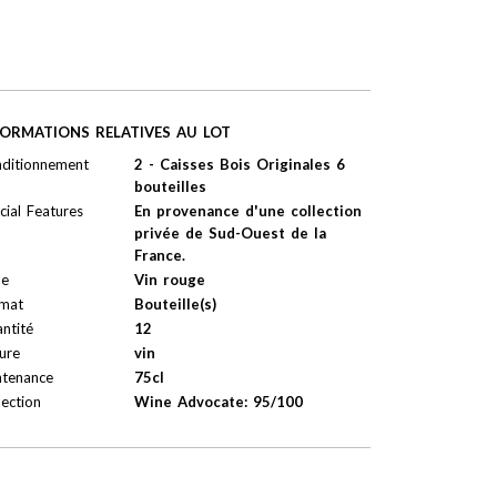
FORMATIONS RELATIVES AU LOT
ditionnement
2 - Caisses Bois Originales 6
bouteilles
cial Features
En provenance d'une collection
privée de Sud-Ouest de la
France.
pe
Vin rouge
mat
Bouteille(s)
ntité
12
ure
vin
tenance
75cl
lection
Wine Advocate: 95/100