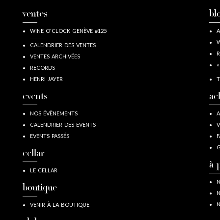
ventes
bl
WINE O'CLOCK GENÈVE #125
A
W
CALENDRIER DES VENTES
R
VENTES ARCHIVÉES
«
RECORDS
HENRI JAYER
T
events
ac
NOS ÉVÈNEMENTS
A
CALENDRIER DES EVENTS
V
EVENTS PASSÉS
F
G
cellar
à 
LE CELLAR
N
boutique
N
N
VENIR À LA BOUTIQUE