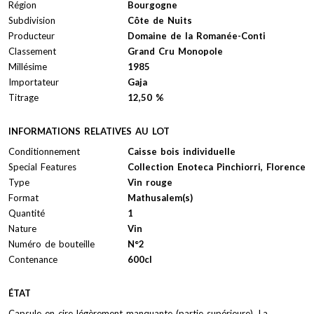
Région
Bourgogne
Subdivision
Côte de Nuits
Producteur
Domaine de la Romanée-Conti
Classement
Grand Cru Monopole
Millésime
1985
Importateur
Gaja
Titrage
12,50 %
INFORMATIONS RELATIVES AU LOT
Conditionnement
Caisse bois individuelle
Special Features
Collection Enoteca Pinchiorri, Florence
Type
Vin rouge
Format
Mathusalem(s)
Quantité
1
Nature
Vin
Numéro de bouteille
N°2
Contenance
600cl
ÉTAT
Capsule en cire légèrement manquante (partie supérieure). La