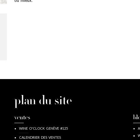
ou mieux.
plan du site
ventes
bl
WINE O'CLOCK GENÈVE #125
A
W
CALENDRIER DES VENTES