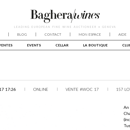
LEADING EUROPEAN FINE WINE AUCTIONEER • GENEVA
BLOG
CONTACT
MON ESPACE
AIDE
VENTES
EVENTS
CELLAR
LA BOUTIQUE
CLU
7 17:26
ONLINE
VENTE #WOC 17
157 LO
An 
Cha
(in
Tus