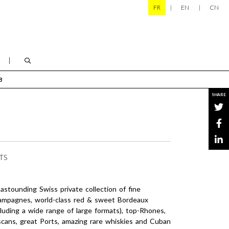
FR
EN
CN
B
SHARE
TS
astounding Swiss private collection of fine
mpagnes, world-class red & sweet Bordeaux
cluding a wide range of large formats), top-Rhones,
cans, great Ports, amazing rare whiskies and Cuban