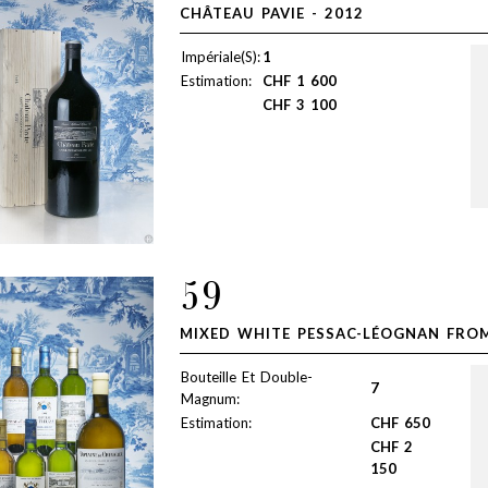
CHÂTEAU PAVIE - 2012
Impériale(S):
1
Estimation:
CHF
1 600
CHF
3 100
59
MIXED WHITE PESSAC-LÉOGNAN FROM
Bouteille Et Double-
7
Magnum:
Estimation:
CHF
650
CHF
2
150