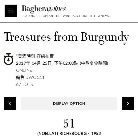
LEADING EUROPEAN FINE WINE AUCTIONEER • GENEVA
Treasures from Burgundy
“美酒時刻 在線拍賣
2017年 04月 25日, 下午02:00點 (中歐夏令時間)
ONLINE
銷售 #WOC11
67 LOTS
DISPLAY OPTION
51
(NOELLAT) RICHEBOURG - 1953