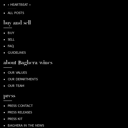
« HEARTBEAT »
ALL POSTS
buy and sell
BUY
SELL
FAQ
GUIDELINES
about Baghera/wines
OUR VALUES
OUR DEPARTMENTS
OUR TEAM
press
PRESS CONTACT
PRESS RELEASES
PRESS KIT
BAGHERA IN THE NEWS