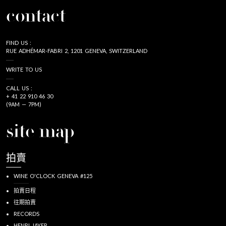
contact
FIND US :
RUE ADHÉMAR-FABRI 2, 1201 GENEVA, SWITZERLAND
WRITE TO US
CALL US :
+ 41 22 910 46 30
(9AM — 7PM)
site map
拍賣
WINE O'CLOCK GENEVA #125
拍賣日程
往期拍賣
RECORDS
HENRI JAYER