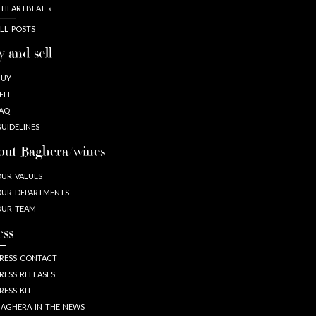
 HEARTBEAT »
LL POSTS
y and sell
BUY
ELL
AQ
UIDELINES
out Baghera/wines
UR VALUES
UR DEPARTMENTS
OUR TEAM
ess
RESS CONTACT
RESS RELEASES
RESS KIT
AGHERA IN THE NEWS