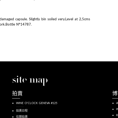
 damaged capsule. Slightly bin soiled very.Level at 2,5cms
ork.Bottle N°14787.
site map
拍賣
博
WINE O'CLOCK GENEVA #125
A
W
拍賣日程
R
往期拍賣