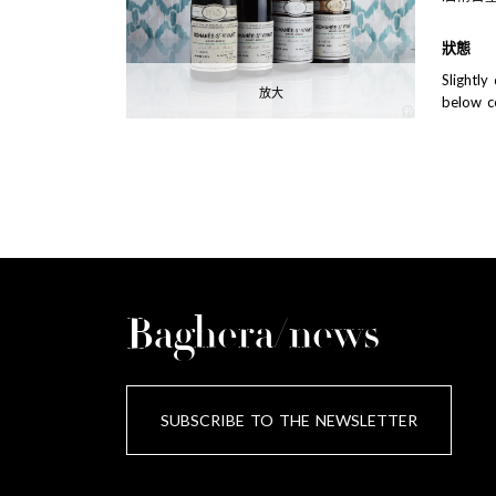
狀態
Slightly
放大
below c
Baghera/news
SUBSCRIBE TO THE NEWSLETTER