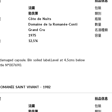
述
拍品信息
法國
包裝
勃艮第
類別
域
Côte de Nuits
瓶裝
Domaine de la Romanée-Conti
數量
Grand Cru
名酒種類
1975
容量
量
12,5%
 damaged capsule. Bin soiled label.Level at 4,5cms below
ttle N°007690.
ROMANÉE SAINT VIVANT - 1982
述
拍品信息
法國
包裝
勃艮第
類別