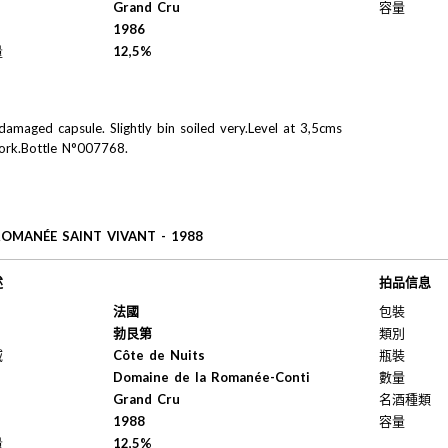
Grand Cru
容量
1986
量
12,5%
 damaged capsule. Slightly bin soiled very.Level at 3,5cms
ork.Bottle N°007768.
ROMANÉE SAINT VIVANT - 1988
述
拍品信息
法國
包裝
勃艮第
類別
域
Côte de Nuits
瓶裝
Domaine de la Romanée-Conti
數量
Grand Cru
名酒種類
1988
容量
量
12,5%