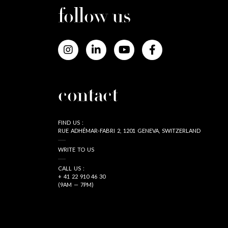
follow us
contact
FIND US :
RUE ADHÉMAR-FABRI 2, 1201 GENEVA, SWITZERLAND
WRITE TO US
CALL US :
+ 41 22 910 46 30
(9AM — 7PM)