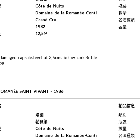
域
Côte de Nuits
瓶裝
Domaine de la Romanée-Conti
數量
Grand Cru
名酒種類
1982
容量
量
12,5%
y damaged capsule.Level at 3,5cms below cork.Bottle
98.
ROMANÉE SAINT VIVANT - 1986
述
拍品信息
法國
類別
勃艮第
瓶裝
域
Côte de Nuits
數量
Domaine de la Romanée-Conti
名酒種類