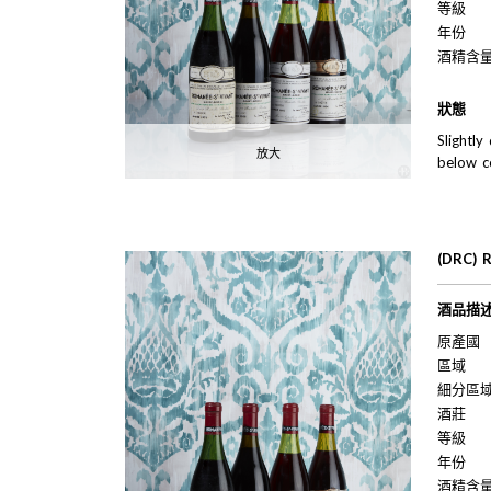
等級
年份
酒精含
狀態
Slightly
放大
below c
(DRC) 
酒品描
原產國
區域
細分區
酒莊
等級
年份
酒精含