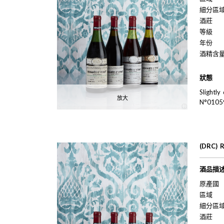
細分區
酒莊
等級
年份
酒精含
狀態
Slightl
放大
N°0105
(DRC) 
酒品描
原產國
區域
細分區
酒莊