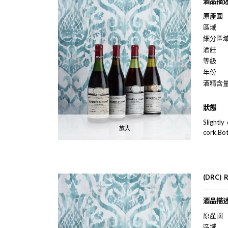
酒品描
原產國
區域
細分區
酒莊
等級
年份
酒精含
狀態
Slightly
放大
cork.Bo
(DRC) 
酒品描
原產國
區域