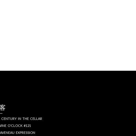
客
 CENTURY IN THE CELLAR
INE O’CLOCK #121
AVENEAU EXPRESSION