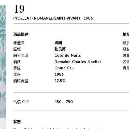
19
(NOELLAT) ROMANEE-SAINT-VIVANT -1986
酒品描述
拍
原產國
法國
類
區域
勃艮第
瓶
細分區域
Côte de Nuits
數
酒莊
Domaine Charles Noellat
名
等級
Grand Cru
容
年份
1986
酒精含量
12,5%
估價
CHF
450
-
750
狀態