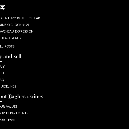
客
 CENTURY IN THE CELLAR
INE O’CLOCK #121
AVENEAU EXPRESSION
 HEARTBEAT »
LL POSTS
y and sell
BUY
ELL
AQ
UIDELINES
out Baghera/wines
UR VALUES
UR DEPARTMENTS
OUR TEAM