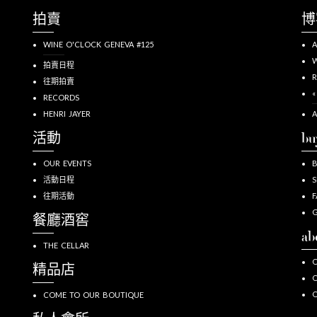
拍賣
博
WINE O'CLOCK GENEVA #125
A
W
拍賣日程
R
往期拍賣
«
RECORDS
HENRI JAYER
A
活動
bu
OUR EVENTS
活動日程
S
往期活動
F
G
餐廳酒窖
ab
THE CELLAR
O
精品店
O
COME TO OUR BOUTIQUE