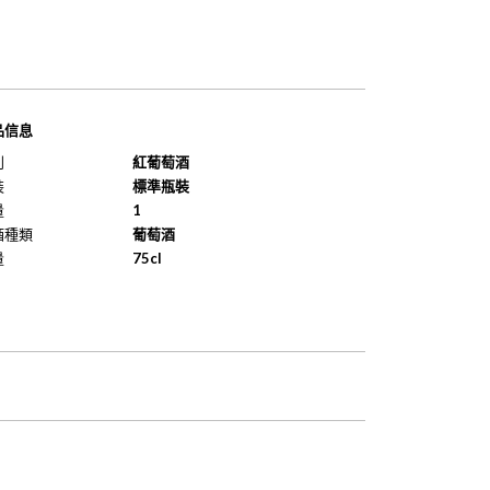
品信息
別
紅葡萄酒
裝
標準瓶裝
量
1
酒種類
葡萄酒
量
75cl