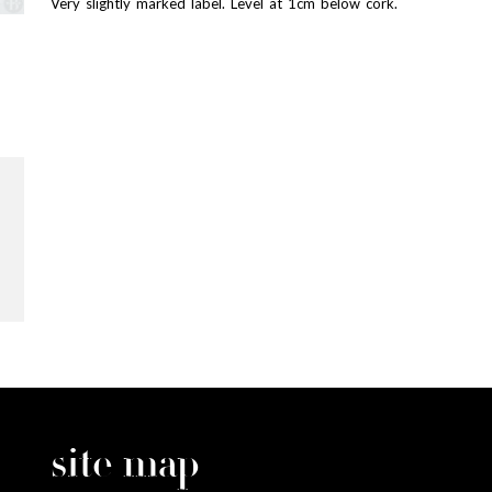
Very slightly marked label. Level at 1cm below cork.
site map