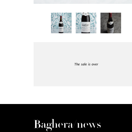
The sale is over
Baghera/news