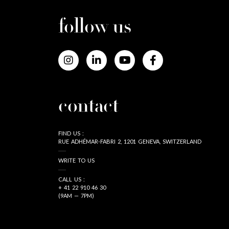
follow us
contact
FIND US :
RUE ADHÉMAR-FABRI 2, 1201 GENEVA, SWITZERLAND
WRITE TO US
CALL US :
+ 41 22 910 46 30
(9AM — 7PM)