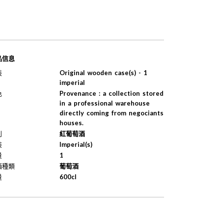
品信息
裝
Original wooden case(s) - 1
imperial
色
Provenance : a collection stored
in a professional warehouse
directly coming from negociants
houses.
別
紅葡萄酒
裝
Imperial(s)
量
1
酒種類
葡萄酒
量
600cl