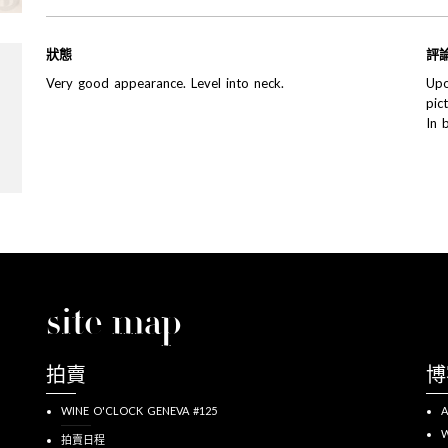
狀態
評
Very good appearance. Level into neck.
Upo
pic
In 
site map
拍賣
博
WINE O'CLOCK GENEVA #125
A
W
拍賣日程