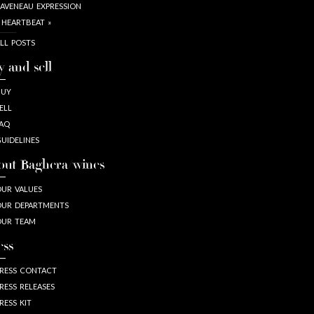
AVENEAU EXPRESSION
 HEARTBEAT »
LL POSTS
y and sell
BUY
ELL
AQ
UIDELINES
out Baghera/wines
UR VALUES
UR DEPARTMENTS
OUR TEAM
ess
RESS CONTACT
RESS RELEASES
RESS KIT