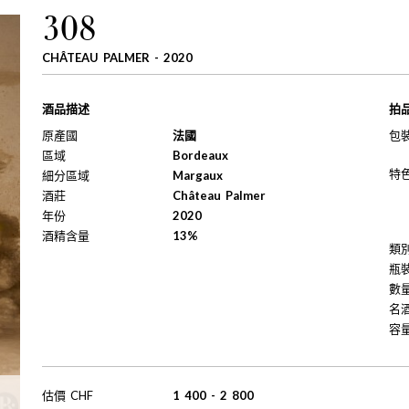
308
CHÂTEAU PALMER - 2020
酒品描述
拍
原產國
法國
包
區域
Bordeaux
特
細分區域
Margaux
酒莊
Château Palmer
年份
2020
酒精含量
13%
類
瓶
數
名
容
估價
CHF
1 400
-
2 800