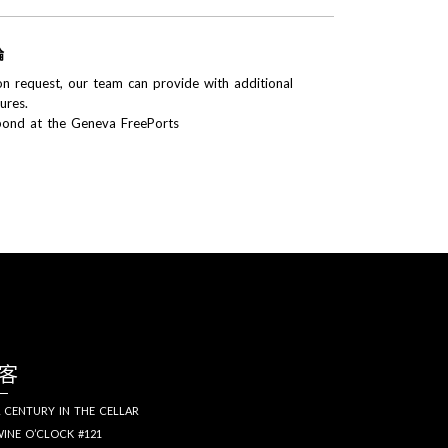
論
n request, our team can provide with additional
tures.
bond at the Geneva FreePorts
客
 CENTURY IN THE CELLAR
INE O’CLOCK #121