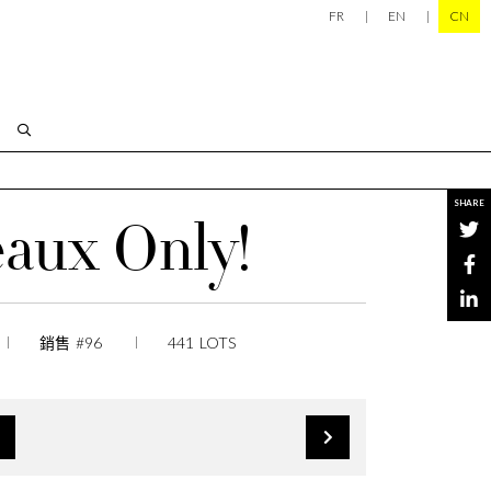
FR
EN
CN
SHARE
eaux Only!
銷售 #96
441 LOTS