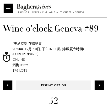
LEADING EUROPEAN FINE WINE AUCTIONEER • GENEVA
Wine o'clock Geneva #89
“美酒時刻 在線拍賣
2024年 12月 10日, 下午02:00點 (中歐夏令時間)
(EUROPE/PARIS)
ONLINE
銷售 #129
176 LOTS
DISPLAY OPTION
52