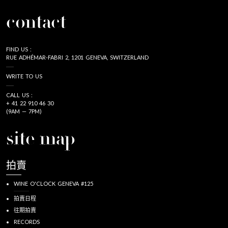
contact
FIND US :
RUE ADHÉMAR-FABRI 2, 1201 GENEVA, SWITZERLAND
WRITE TO US
CALL US :
+ 41 22 910 46 30
(9AM — 7PM)
site map
拍賣
WINE O'CLOCK GENEVA #125
拍賣日程
往期拍賣
RECORDS