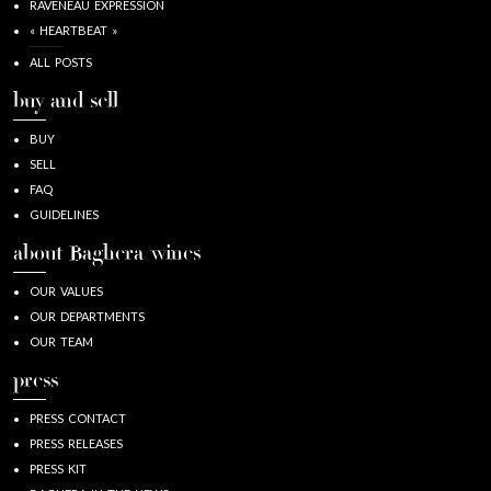
RAVENEAU EXPRESSION
« HEARTBEAT »
ALL POSTS
buy and sell
BUY
SELL
FAQ
GUIDELINES
about Baghera/wines
OUR VALUES
OUR DEPARTMENTS
OUR TEAM
press
PRESS CONTACT
PRESS RELEASES
PRESS KIT