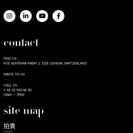
contact
FIND US :
RUE ADHÉMAR-FABRI 2, 1201 GENEVA, SWITZERLAND
WRITE TO US
CALL US :
+ 41 22 910 46 30
(9AM — 7PM)
site map
拍賣