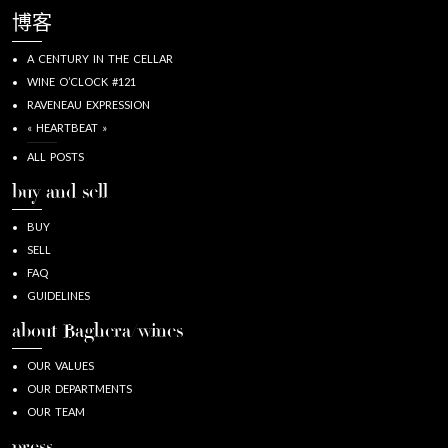
博客
A CENTURY IN THE CELLAR
WINE O’CLOCK #121
RAVENEAU EXPRESSION
« HEARTBEAT »
ALL POSTS
buy and sell
BUY
SELL
FAQ
GUIDELINES
about Baghera/wines
OUR VALUES
OUR DEPARTMENTS
OUR TEAM