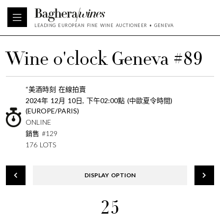
LEADING EUROPEAN FINE WINE AUCTIONEER • GENEVA
Wine o'clock Geneva #89
“美酒時刻 在線拍賣
2024年 12月 10日, 下午02:00點 (中歐夏令時間)
(EUROPE/PARIS)
ONLINE
銷售 #129
176 LOTS
DISPLAY OPTION
25