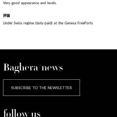
Very good appearance and levels.
評論
Under Swiss regime (duty-paid) at the Geneva FreePorts
Baghera/news
SUBSCRIBE TO THE NEWSLETTER
follow us