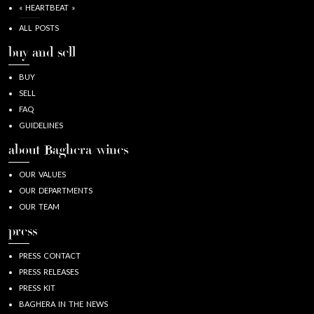
« HEARTBEAT »
ALL POSTS
buy and sell
BUY
SELL
FAQ
GUIDELINES
about Baghera/wines
OUR VALUES
OUR DEPARTMENTS
OUR TEAM
press
PRESS CONTACT
PRESS RELEASES
PRESS KIT
BAGHERA IN THE NEWS