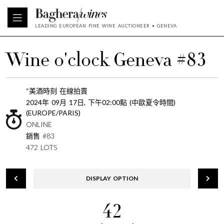
LEADING EUROPEAN FINE WINE AUCTIONEER • GENEVA
Wine o'clock Geneva #83
“美酒時刻 在線拍賣
2024年 09月 17日, 下午02:00點 (中歐夏令時間)
(EUROPE/PARIS)
ONLINE
銷售 #83
472 LOTS
DISPLAY OPTION
42