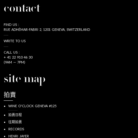
contact
FIND US :
RUE ADHÉMAR-FABRI 2, 1201 GENEVA, SWITZERLAND
WRITE TO US
CALL US :
+ 41 22 910 46 30
(9AM — 7PM)
site map
拍賣
WINE O'CLOCK GENEVA #125
拍賣日程
往期拍賣
RECORDS
HENRI JAYER