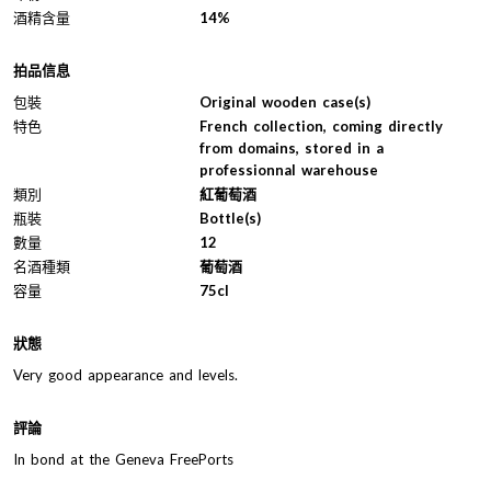
酒精含量
14%
拍品信息
包裝
Original wooden case(s)
特色
French collection, coming directly
from domains, stored in a
professionnal warehouse
類別
紅葡萄酒
瓶裝
Bottle(s)
數量
12
名酒種類
葡萄酒
容量
75cl
狀態
Very good appearance and levels.
評論
In bond at the Geneva FreePorts