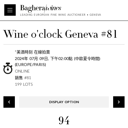
LEADING EUROPEAN FINE WINE AUCTIONEER • GENEVA
Wine o'clock Geneva #81
“美酒時刻 在線拍賣
2024年 07月 09日, 下午02:00點 (中歐夏令時間)
(EUROPE/PARIS)
ONLINE
銷售 #81
199 LOTS
DISPLAY OPTION
94