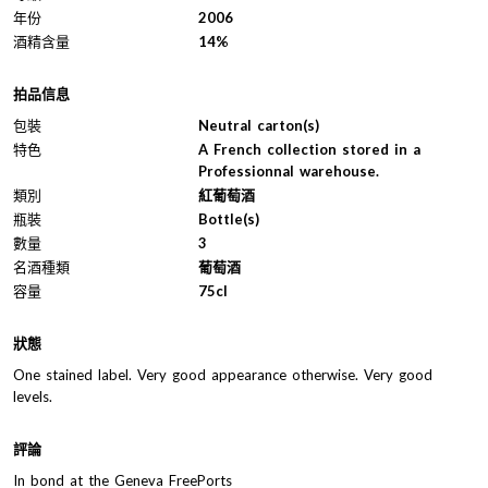
年份
2006
酒精含量
14%
拍品信息
包裝
Neutral carton(s)
特色
A French collection stored in a
Professionnal warehouse.
類別
紅葡萄酒
瓶裝
Bottle(s)
數量
3
名酒種類
葡萄酒
容量
75cl
狀態
One stained label. Very good appearance otherwise. Very good
levels.
評論
In bond at the Geneva FreePorts