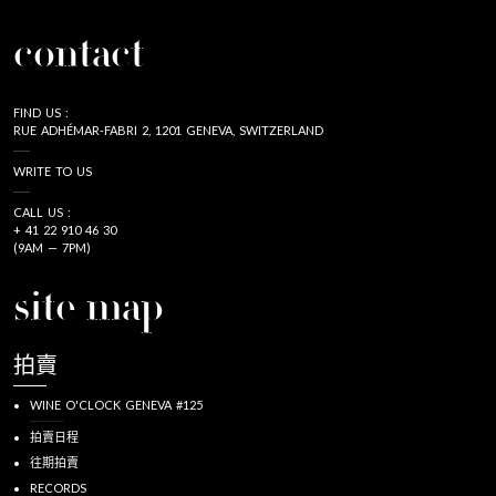
contact
FIND US :
RUE ADHÉMAR-FABRI 2, 1201 GENEVA, SWITZERLAND
WRITE TO US
CALL US :
+ 41 22 910 46 30
(9AM — 7PM)
site map
拍賣
WINE O'CLOCK GENEVA #125
拍賣日程
往期拍賣
RECORDS