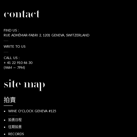
contact
FIND US :
RUE ADHÉMAR-FABRI 2, 1201 GENEVA, SWITZERLAND
WRITE TO US
CALL US :
+ 41 22 910 46 30
(9AM — 7PM)
site map
拍賣
WINE O'CLOCK GENEVA #125
拍賣日程
往期拍賣
RECORDS