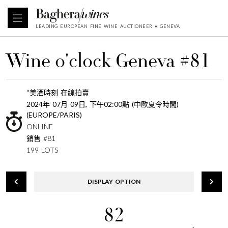
LEADING EUROPEAN FINE WINE AUCTIONEER • GENEVA
Wine o'clock Geneva #81
“美酒時刻 在線拍賣
2024年 07月 09日, 下午02:00點 (中歐夏令時間)
(EUROPE/PARIS)
ONLINE
銷售 #81
199 LOTS
DISPLAY OPTION
82