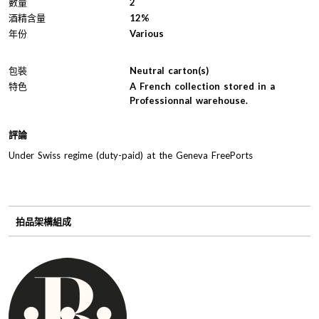
數量
2
酒精含量
12%
年份
Various
包裝
Neutral carton(s)
特色
A French collection stored in a
Professionnal warehouse.
評論
Under Swiss regime (duty-paid) at the Geneva FreePorts
拍品架構組成