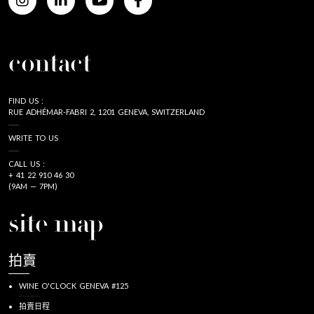
contact
FIND US :
RUE ADHÉMAR-FABRI 2, 1201 GENEVA, SWITZERLAND
WRITE TO US
CALL US :
+ 41 22 910 46 30
(9AM — 7PM)
site map
拍賣
WINE O'CLOCK GENEVA #125
拍賣日程