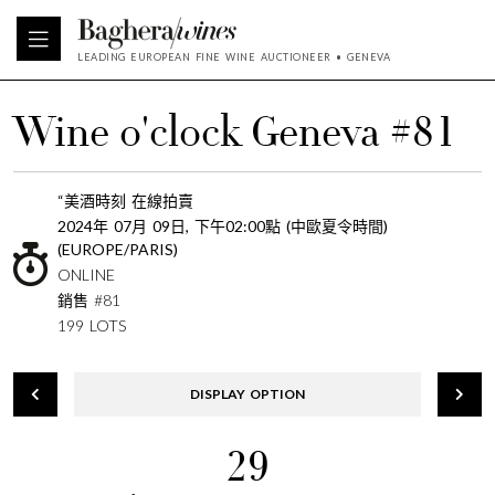
LEADING EUROPEAN FINE WINE AUCTIONEER • GENEVA
Wine o'clock Geneva #81
“美酒時刻 在線拍賣
2024年 07月 09日, 下午02:00點 (中歐夏令時間)
(EUROPE/PARIS)
ONLINE
銷售 #81
199 LOTS
DISPLAY OPTION
29