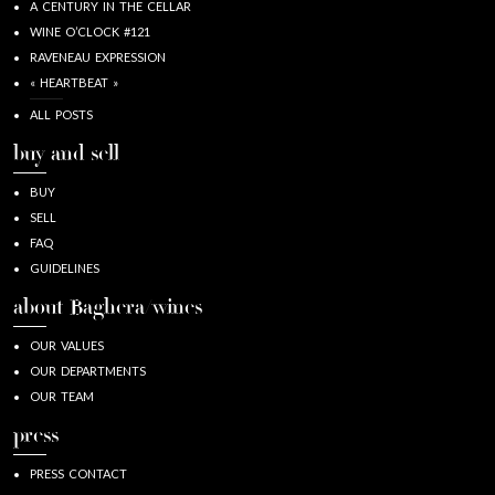
A CENTURY IN THE CELLAR
WINE O’CLOCK #121
RAVENEAU EXPRESSION
« HEARTBEAT »
ALL POSTS
buy and sell
BUY
SELL
FAQ
GUIDELINES
about Baghera/wines
OUR VALUES
OUR DEPARTMENTS
OUR TEAM
press
PRESS CONTACT