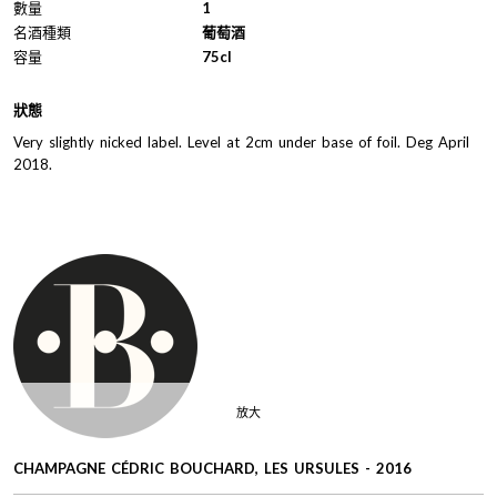
數量
1
名酒種類
葡萄酒
容量
75cl
狀態
Very slightly nicked label. Level at 2cm under base of foil. Deg April
2018.
放大
CHAMPAGNE CÉDRIC BOUCHARD, LES URSULES - 2016