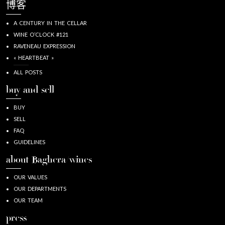
博客
A CENTURY IN THE CELLAR
WINE O’CLOCK #121
RAVENEAU EXPRESSION
« HEARTBEAT »
ALL POSTS
buy and sell
BUY
SELL
FAQ
GUIDELINES
about Baghera/wines
OUR VALUES
OUR DEPARTMENTS
OUR TEAM
press