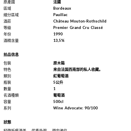
原產國
法國
區域
Bordeaux
細分區域
Pauillac
酒莊
Château Mouton-Rothschild
等級
Premier Grand Cru Classé
年份
1990
酒精含量
13,5%
拍品信息
包裝
原木箱
特色
来自法国西南部的私人收藏。
類別
紅葡萄酒
瓶裝
5公升
數量
1
名酒種類
葡萄酒
容量
500cl
系列
Wine Advocate: 90/100
狀態
轻微折痕酒盖。 优秀外观。 颈内液位。