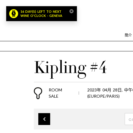
16 DAY(S) LEFT TO NEXT
WINE O'CLOCK - GENEVA
簡介
Kipling #4
ROOM
2023年 04月 28日, 中
SALE
(EUROPE/PARIS)