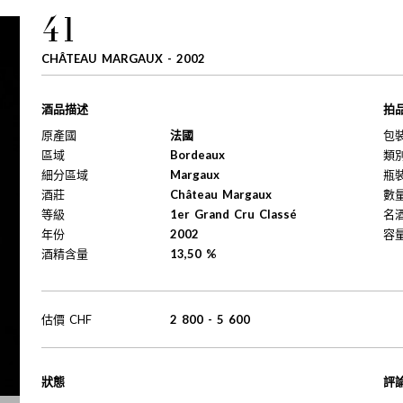
41
CHÂTEAU MARGAUX - 2002
酒品描述
拍
原產國
法國
包
區域
Bordeaux
類
細分區域
Margaux
瓶
酒莊
Château Margaux
數
等級
1er Grand Cru Classé
名
年份
2002
容
酒精含量
13,50 %
估價
CHF
2 800
-
5 600
狀態
評