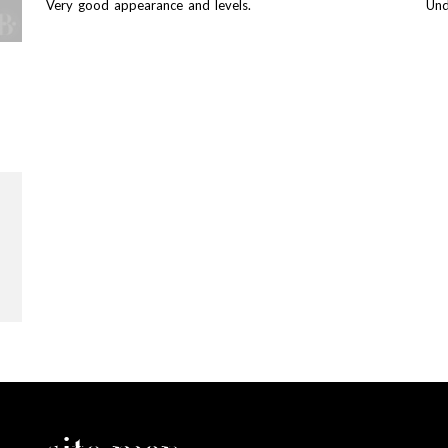
Very good appearance and levels.
Und