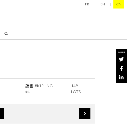
FR
EN
CN
SHARE
銷售 #KIPLING
148
#4
LOTS