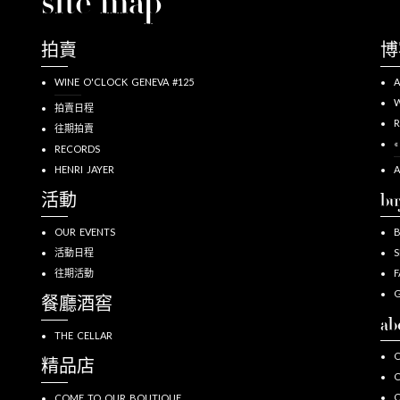
site map
拍賣
博
WINE O'CLOCK GENEVA #125
A
W
拍賣日程
R
往期拍賣
«
RECORDS
HENRI JAYER
A
活動
bu
OUR EVENTS
活動日程
S
往期活動
F
G
餐廳酒窖
ab
THE CELLAR
O
精品店
O
COME TO OUR BOUTIQUE