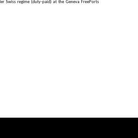
er Swiss regime (duty-paid) at the Geneva FreePorts