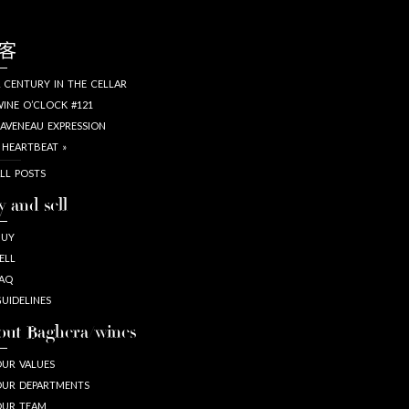
客
 CENTURY IN THE CELLAR
INE O’CLOCK #121
AVENEAU EXPRESSION
 HEARTBEAT »
LL POSTS
y and sell
BUY
ELL
AQ
UIDELINES
out Baghera/wines
UR VALUES
UR DEPARTMENTS
OUR TEAM