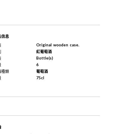
品信息
裝
Original wooden case.
別
紅葡萄酒
裝
Bottle(s)
量
6
酒種類
葡萄酒
量
75cl
論