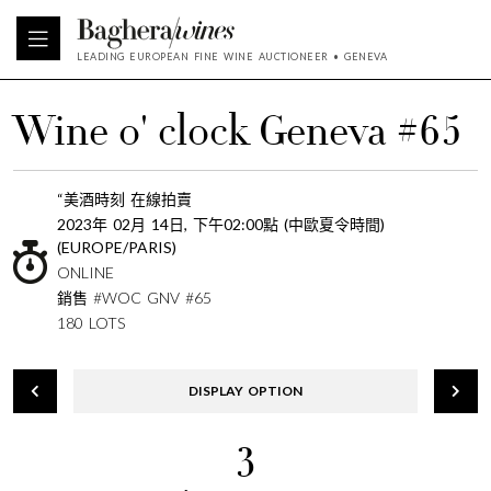
LEADING EUROPEAN FINE WINE AUCTIONEER • GENEVA
Wine o' clock Geneva #65
“美酒時刻 在線拍賣
2023年 02月 14日, 下午02:00點 (中歐夏令時間)
(EUROPE/PARIS)
ONLINE
銷售 #WOC GNV #65
180 LOTS
DISPLAY OPTION
3