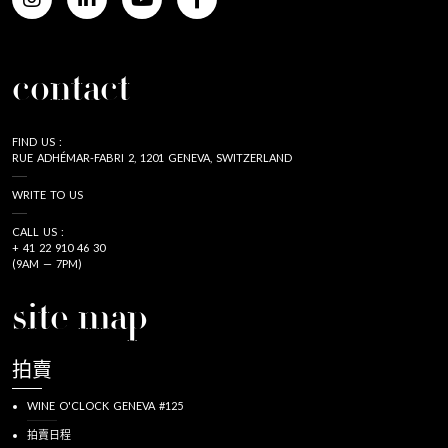
contact
FIND US :
RUE ADHÉMAR-FABRI 2, 1201 GENEVA, SWITZERLAND
WRITE TO US
CALL US :
+ 41 22 910 46 30
(9AM — 7PM)
site map
拍賣
WINE O'CLOCK GENEVA #125
拍賣日程