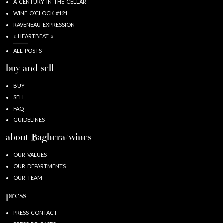
A CENTURY IN THE CELLAR
WINE O’CLOCK #121
RAVENEAU EXPRESSION
« HEARTBEAT »
ALL POSTS
buy and sell
BUY
SELL
FAQ
GUIDELINES
about Baghera/wines
OUR VALUES
OUR DEPARTMENTS
OUR TEAM
press
PRESS CONTACT