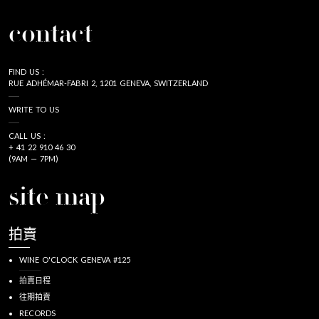
contact
FIND US :
RUE ADHÉMAR-FABRI 2, 1201 GENEVA, SWITZERLAND
WRITE TO US
CALL US :
+ 41 22 910 46 30
(9AM — 7PM)
site map
拍賣
WINE O'CLOCK GENEVA #125
拍賣日程
往期拍賣
RECORDS