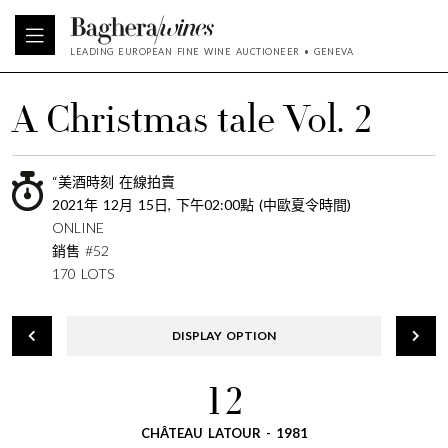
LEADING EUROPEAN FINE WINE AUCTIONEER • GENEVA
A Christmas tale Vol. 2
“美酒時刻 在線拍賣
2021年 12月 15日, 下午02:00點 (中歐夏令時間)
ONLINE
銷售 #52
170 LOTS
DISPLAY OPTION
12
CHÂTEAU LATOUR - 1981