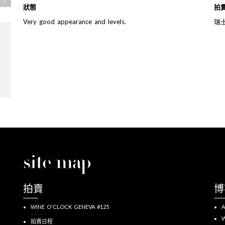
狀態
拍
Very good appearance and levels.
瑞
site map
拍賣
博
WINE O'CLOCK GENEVA #125
A
W
拍賣日程