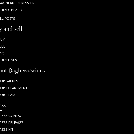
AVENEAU EXPRESSION
 HEARTBEAT »
LL POSTS
y and sell
BUY
ELL
AQ
UIDELINES
out Baghera/wines
UR VALUES
UR DEPARTMENTS
OUR TEAM
ess
RESS CONTACT
RESS RELEASES
RESS KIT