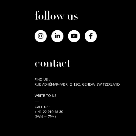
follow us
contact
FIND US :
RUE ADHÉMAR-FABRI 2, 1201 GENEVA, SWITZERLAND
WRITE TO US
CALL US :
+ 41 22 910 46 30
(9AM — 7PM)