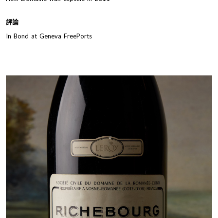
評論
In Bond at Geneva FreePorts