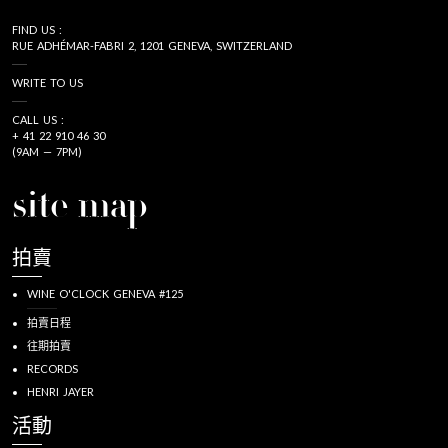
FIND US :
RUE ADHÉMAR-FABRI 2, 1201 GENEVA, SWITZERLAND
WRITE TO US
CALL US :
+ 41 22 910 46 30
(9AM — 7PM)
site map
拍賣
WINE O'CLOCK GENEVA #125
拍賣日程
往期拍賣
RECORDS
HENRI JAYER
活動