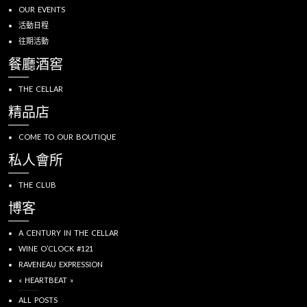
OUR EVENTS
活動日程
往期活動
餐廳酒窖
THE CELLAR
精品店
COME TO OUR BOUTIQUE
私人會所
THE CLUB
博客
A CENTURY IN THE CELLAR
WINE O’CLOCK #121
RAVENEAU EXPRESSION
« HEARTBEAT »
ALL POSTS