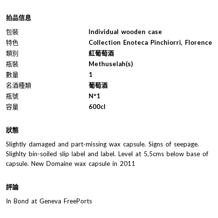
拍品信息
包裝
Individual wooden case
特色
Collection Enoteca Pinchiorri, Florence
類別
紅葡萄酒
瓶裝
Methuselah(s)
數量
1
名酒種類
葡萄酒
瓶號
N°1
容量
600cl
狀態
Slightly damaged and part-missing wax capsule. Signs of seepage.
Slighlty bin-soiled slip label and label. Level at 5,5cms below base of
capsule. New Domaine wax capsule in 2011
評論
In Bond at Geneva FreePorts