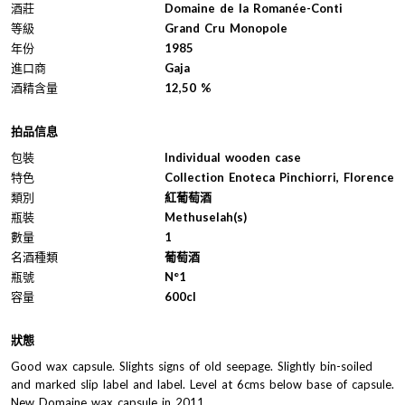
酒莊
Domaine de la Romanée-Conti
等級
Grand Cru Monopole
年份
1985
進口商
Gaja
酒精含量
12,50 %
拍品信息
包裝
Individual wooden case
特色
Collection Enoteca Pinchiorri, Florence
類別
紅葡萄酒
瓶裝
Methuselah(s)
數量
1
名酒種類
葡萄酒
瓶號
N°1
容量
600cl
狀態
Good wax capsule. Slights signs of old seepage. Slightly bin-soiled
and marked slip label and label. Level at 6cms below base of capsule.
New Domaine wax capsule in 2011