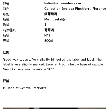
包裝
Individual wooden case
特色
Collection Enoteca Pinchiorri, Florence
類別
紅葡萄酒
瓶裝
Methuselah(s)
數量
1
名酒種類
葡萄酒
瓶號
N°1
容量
600cl
狀態
Good wax capsule. Very slighlty bin-soiled slip label and label. The
label is very slightly marked. Level at 4,5cms below base of capsule.
New Domaine wax capsule in 2011
評論
In Bond at Geneva FreePorts