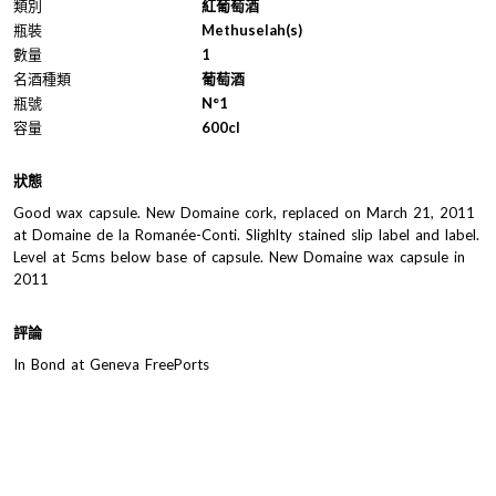
類別
紅葡萄酒
瓶裝
Methuselah(s)
數量
1
名酒種類
葡萄酒
瓶號
N°1
容量
600cl
狀態
Good wax capsule. New Domaine cork, replaced on March 21, 2011
at Domaine de la Romanée-Conti. Slighlty stained slip label and label.
Level at 5cms below base of capsule. New Domaine wax capsule in
2011
評論
In Bond at Geneva FreePorts