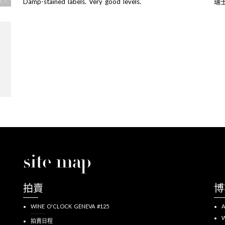
Damp-stained labels. Very good levels.
瑞
site map
拍賣
博
WINE O'CLOCK GENEVA #125
A
W
拍賣日程