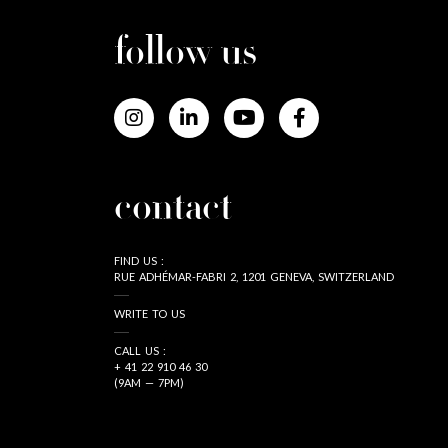
follow us
contact
FIND US :
RUE ADHÉMAR-FABRI 2, 1201 GENEVA, SWITZERLAND
WRITE TO US
CALL US :
+ 41 22 910 46 30
(9AM — 7PM)