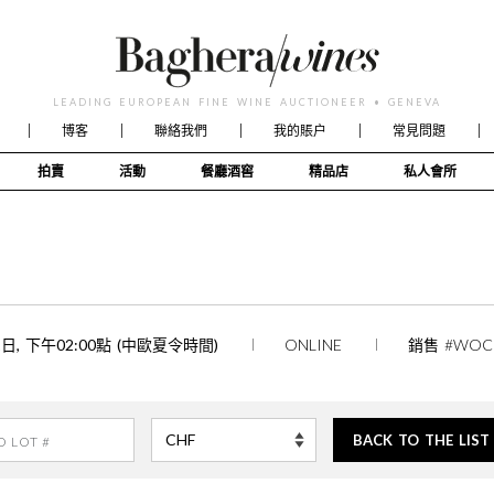
LEADING EUROPEAN FINE WINE AUCTIONEER • GENEVA
博客
聯絡我們
我的賬户
常見問題
拍賣
活動
餐廳酒窖
精品店
私人會所
11日, 下午02:00點 (中歐夏令時間)
ONLINE
銷售 #WOC
BACK TO THE LIST