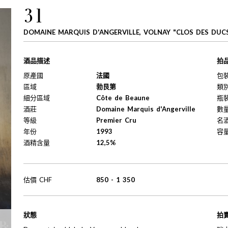
31
DOMAINE MARQUIS D'ANGERVILLE, VOLNAY "CLOS DES DUCS
酒品描述
拍
原產國
法國
包
區域
勃艮第
類
細分區域
Côte de Beaune
瓶
酒莊
Domaine Marquis d'Angerville
數
等級
Premier Cru
名
年份
1993
容
酒精含量
12,5%
估價
CHF
850
-
1 350
狀態
拍