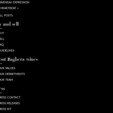
AVENEAU EXPRESSION
 HEARTBEAT »
LL POSTS
y and sell
BUY
ELL
AQ
UIDELINES
out Baghera/wines
UR VALUES
UR DEPARTMENTS
OUR TEAM
ess
RESS CONTACT
RESS RELEASES
RESS KIT