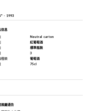
" - 1993
品信息
裝
Neutral carton
別
紅葡萄酒
裝
標準瓶裝
量
3
酒種類
葡萄酒
量
75cl
賣展廳通告