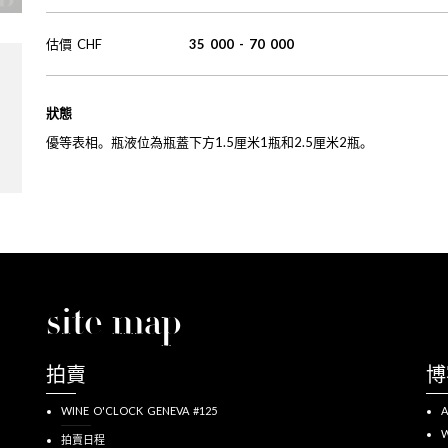
估價
CHF
35 000
-
70 000
狀態
優等表相。瓶液位為瓶蓋下方1.5厘米1瓶和2.5厘米2瓶。
site map
拍賣
博
WINE O'CLOCK GENEVA #125
A
W
拍賣日程