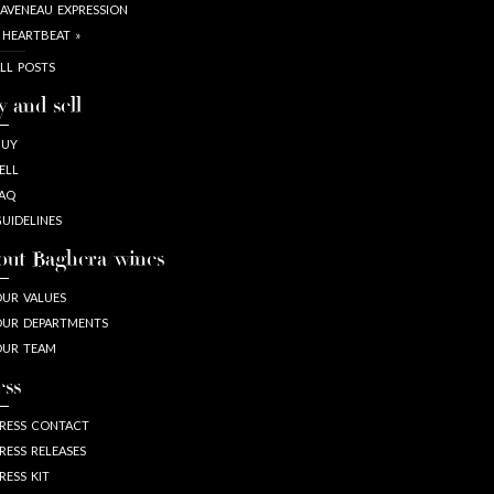
AVENEAU EXPRESSION
 HEARTBEAT »
LL POSTS
y and sell
BUY
ELL
AQ
UIDELINES
out Baghera/wines
UR VALUES
UR DEPARTMENTS
OUR TEAM
ess
RESS CONTACT
RESS RELEASES
RESS KIT