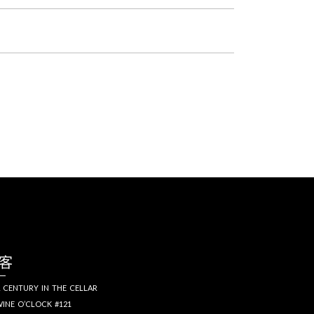
客
 CENTURY IN THE CELLAR
INE O’CLOCK #121