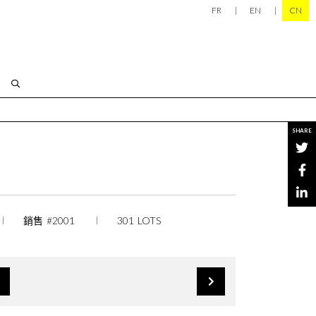
FR
EN
CN
SHARE
銷售 #2001
301 LOTS