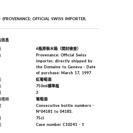
(PROVENANCE: OFFICIAL SWISS IMPORTER,
品信息
裝
6瓶原裝木箱（開封檢查）
色
Provenance: Official Swiss
importer, directly shipped by
the Domaine to Geneva - Date
of purchase: March 17, 1997
別
紅葡萄酒
裝
750ml標準瓶
量
3
酒種類
葡萄酒
號
Consecutive bottle numbers -
N°04181 to 04183.
量
75cl
列
Case number C10241 - 1