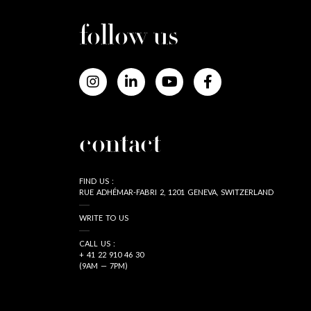
follow us
contact
FIND US :
RUE ADHÉMAR-FABRI 2, 1201 GENEVA, SWITZERLAND
WRITE TO US
CALL US :
+ 41 22 910 46 30
(9AM — 7PM)