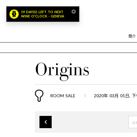
19 DAY(S) LEFT TO NEXT
WINE O'CLOCK - GENEVA
簡介
Origins
ROOM SALE
2020年 03月 01日, 