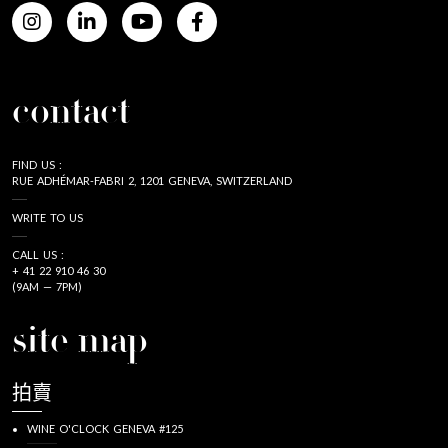
contact
FIND US :
RUE ADHÉMAR-FABRI 2, 1201 GENEVA, SWITZERLAND
WRITE TO US
CALL US :
+ 41 22 910 46 30
(9AM — 7PM)
site map
拍賣
WINE O'CLOCK GENEVA #125