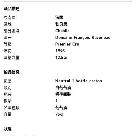
酒品描述
原產國
法國
區域
勃艮第
細分區域
Chablis
酒莊
Domaine François Raveneau
等級
Premier Cru
年份
1993
酒精含量
12,5%
拍品信息
包裝
Neutral 1 bottle carton
類別
白葡萄酒
瓶裝
標準瓶裝
數量
1
名酒種類
葡萄酒
容量
75cl
狀態