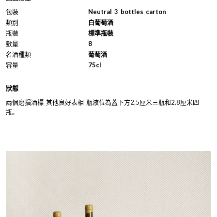
包裝
Neutral 3 bottles carton
類別
白葡萄酒
瓶裝
標準瓶裝
數量
8
名酒種類
葡萄酒
容量
75cl
狀態
兩個磨損酒標 其他良好表相 瓶液位為蓋下方2.5厘米三瓶和2.8厘米四
瓶。