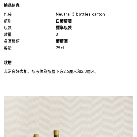
拍品信息
包裝
Neutral 3 bottles carton
類別
白葡萄酒
瓶裝
標準瓶裝
數量
3
名酒種類
葡萄酒
容量
75cl
狀態
非常良好表相。瓶液位為瓶蓋下方2.5厘米和2.8厘米。