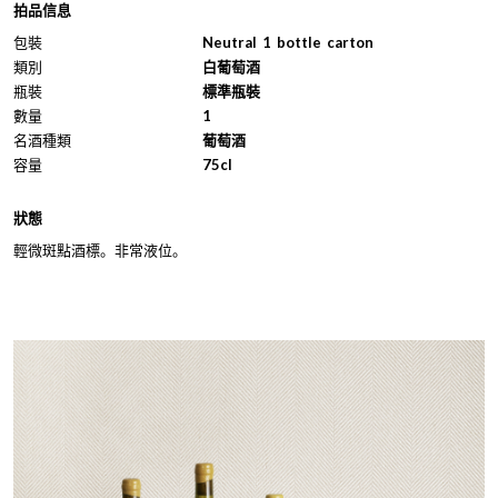
拍品信息
包裝
Neutral 1 bottle carton
類別
白葡萄酒
瓶裝
標準瓶裝
數量
1
名酒種類
葡萄酒
容量
75cl
狀態
輕微斑點酒標。非常液位。