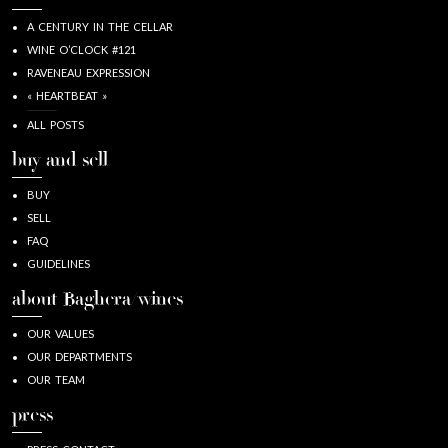
A CENTURY IN THE CELLAR
WINE O’CLOCK #121
RAVENEAU EXPRESSION
« HEARTBEAT »
ALL POSTS
buy and sell
BUY
SELL
FAQ
GUIDELINES
about Baghera/wines
OUR VALUES
OUR DEPARTMENTS
OUR TEAM
press