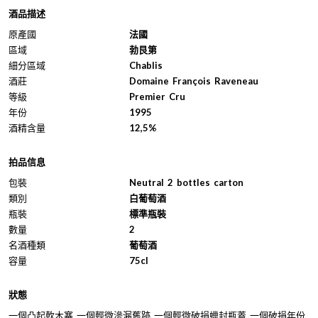
酒品描述
原產國
法國
區域
勃艮第
細分區域
Chablis
酒莊
Domaine François Raveneau
等級
Premier Cru
年份
1995
酒精含量
12,5%
拍品信息
包裝
Neutral 2 bottles carton
類別
白葡萄酒
瓶裝
標準瓶裝
數量
2
名酒種類
葡萄酒
容量
75cl
狀態
一個凸起軟木塞 一個輕微滲漏舊跡 一個輕微破損蠟封瓶蓋 一個破損年份