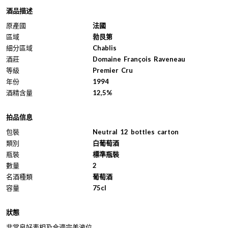
酒品描述
原產國
法國
區域
勃艮第
細分區域
Chablis
酒莊
Domaine François Raveneau
等級
Premier Cru
年份
1994
酒精含量
12,5%
拍品信息
包裝
Neutral 12 bottles carton
類別
白葡萄酒
瓶裝
標準瓶裝
數量
2
名酒種類
葡萄酒
容量
75cl
狀態
非常良好表相及合適完美液位。