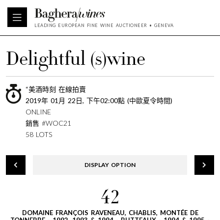
LEADING EUROPEAN FINE WINE AUCTIONEER • GENEVA
Delightful (s)wine
“美酒時刻 在線拍賣
2019年 01月 22日, 下午02:00點 (中歐夏令時間)
ONLINE
銷售 #WOC21
58 LOTS
DISPLAY OPTION
42
DOMAINE FRANÇOIS RAVENEAU, CHABLIS, MONTÉE DE