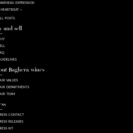
AVENEAU EXPRESSION
 HEARTBEAT »
LL POSTS
y and sell
BUY
ELL
AQ
UIDELINES
out Baghera/wines
UR VALUES
UR DEPARTMENTS
OUR TEAM
ess
RESS CONTACT
RESS RELEASES
RESS KIT