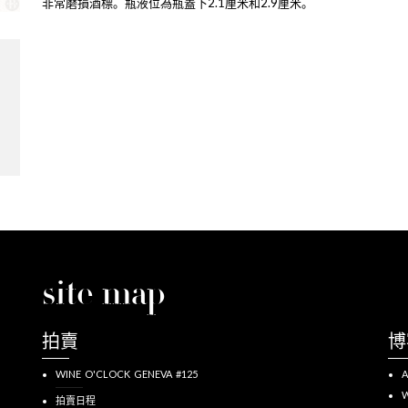
非常磨損酒標。瓶液位為瓶蓋下2.1厘米和2.9厘米。
site map
拍賣
博
WINE O'CLOCK GENEVA #125
A
W
拍賣日程