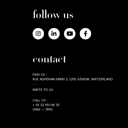
follow us
contact
FIND US :
RUE ADHÉMAR-FABRI 2, 1201 GENEVA, SWITZERLAND
WRITE TO US
CALL US :
+ 41 22 910 46 30
(9AM — 7PM)