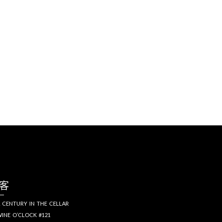
客
 CENTURY IN THE CELLAR
INE O’CLOCK #121