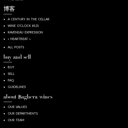
博客
A CENTURY IN THE CELLAR
WINE O’CLOCK #121
RAVENEAU EXPRESSION
« HEARTBEAT »
ALL POSTS
buy and sell
BUY
SELL
FAQ
GUIDELINES
about Baghera/wines
OUR VALUES
OUR DEPARTMENTS
OUR TEAM