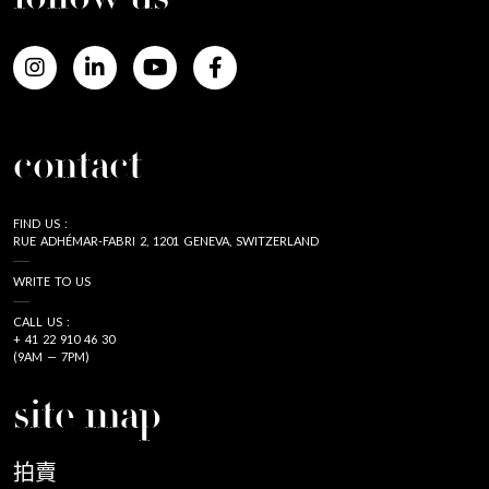
contact
FIND US :
RUE ADHÉMAR-FABRI 2, 1201 GENEVA, SWITZERLAND
WRITE TO US
CALL US :
+ 41 22 910 46 30
(9AM — 7PM)
site map
拍賣