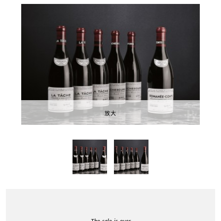
放大
The sale is over