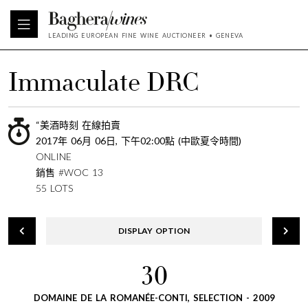
LEADING EUROPEAN FINE WINE AUCTIONEER • GENEVA
Immaculate DRC
“美酒時刻 在線拍賣
2017年 06月 06日, 下午02:00點 (中歐夏令時間)
ONLINE
銷售 #WOC 13
55 LOTS
DISPLAY OPTION
30
DOMAINE DE LA ROMANÉE-CONTI, SELECTION - 2009