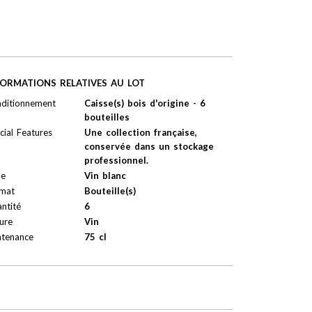
FORMATIONS RELATIVES AU LOT
ditionnement
Caisse(s) bois d'origine - 6
bouteilles
cial Features
Une collection française,
conservée dans un stockage
professionnel.
pe
Vin blanc
mat
Bouteille(s)
ntité
6
ure
Vin
tenance
75 cl