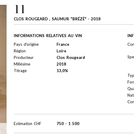
11
CLOS ROUGEARD , SAUMUR "BRÉZÉ" - 2018
INFORMATIONS RELATIVES AU VIN
IN
Pays d'origine
France
Con
Région
Loire
Spe
Producteur
Clos Rougeard
Millésime
2018
Titrage
13,0%
Ty
For
Qua
Nat
Con
Estimation
CHF
750
-
1 500