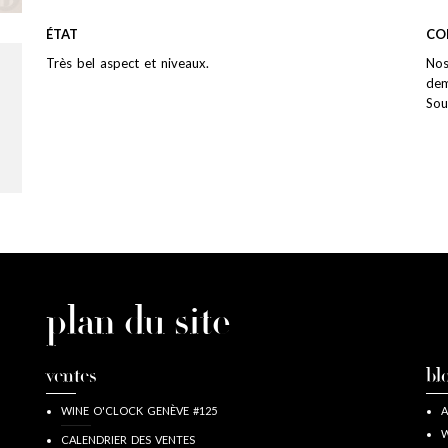
ÉTAT
CO
Très bel aspect et niveaux.
Nos
dem
Sou
plan du site
ventes
bl
WINE O'CLOCK GENÈVE #125
A
W
CALENDRIER DES VENTES