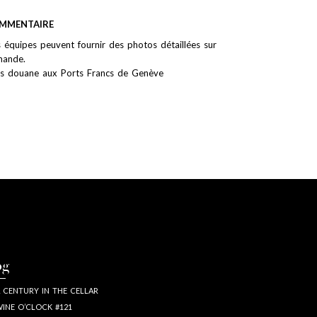
MMENTAIRE
 équipes peuvent fournir des photos détaillées sur
ande.
s douane aux Ports Francs de Genève
og
 CENTURY IN THE CELLAR
INE O’CLOCK #121