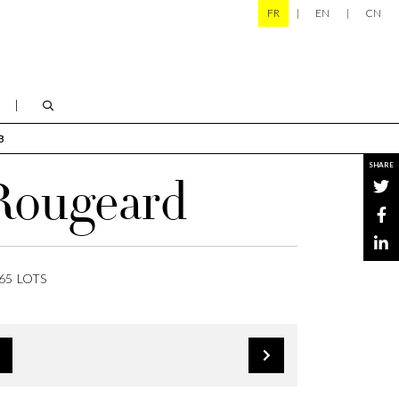
FR
EN
CN
B
SHARE
 Rougeard
65 LOTS