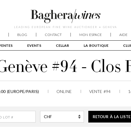
LEADING EUROPEAN FINE WINE AUCTIONEER • GENEVA
BLOG
CONTACT
MON ESPACE
AIDE
VENTES
EVENTS
CELLAR
LA BOUTIQUE
CLU
Genève #94 - Clos
:00 (EUROPE/PARIS)
ONLINE
VENTE #94
1
RETOUR À LA LISTE