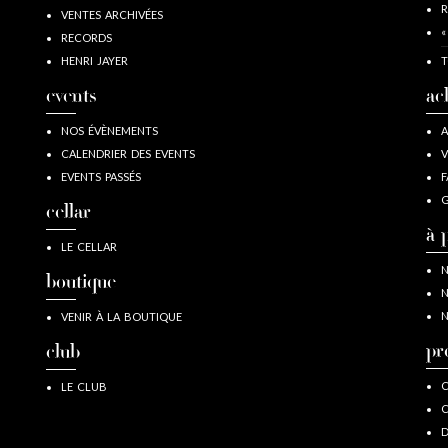
R
VENTES ARCHIVÉES
«
RECORDS
HENRI JAYER
T
events
ac
NOS ÉVÈNEMENTS
A
CALENDRIER DES EVENTS
V
EVENTS PASSÉS
F
G
cellar
à 
LE CELLAR
N
boutique
N
N
VENIR À LA BOUTIQUE
pr
club
C
LE CLUB
C
D