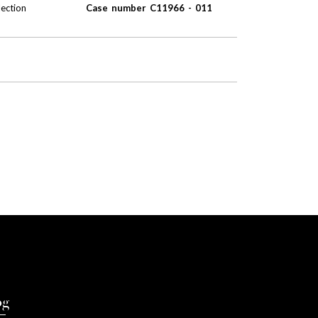
lection
Case number C11966 - 011
og