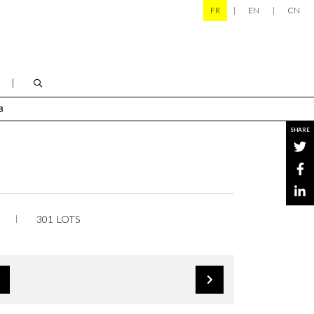
FR
EN
CN
B
SHARE
301 LOTS