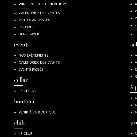
WINE O'CLOCK GENÈVE #125
A
W
CALENDRIER DES VENTES
R
VENTES ARCHIVÉES
«
RECORDS
HENRI JAYER
T
events
ac
NOS ÉVÈNEMENTS
A
CALENDRIER DES EVENTS
V
EVENTS PASSÉS
F
G
cellar
à 
LE CELLAR
N
boutique
N
N
VENIR À LA BOUTIQUE
pr
club
C
LE CLUB