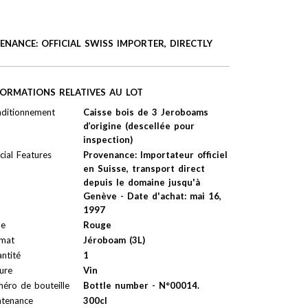
NANCE: OFFICIAL SWISS IMPORTER, DIRECTLY
FORMATIONS RELATIVES AU LOT
ditionnement
Caisse bois de 3 Jeroboams
d’origine (descellée pour
inspection)
cial Features
Provenance: Importateur officiel
en Suisse, transport direct
depuis le domaine jusqu'à
Genève - Date d'achat: mai 16,
1997
pe
Rouge
mat
Jéroboam (3L)
ntité
1
ure
Vin
éro de bouteille
Bottle number - N°00014.
tenance
300cl