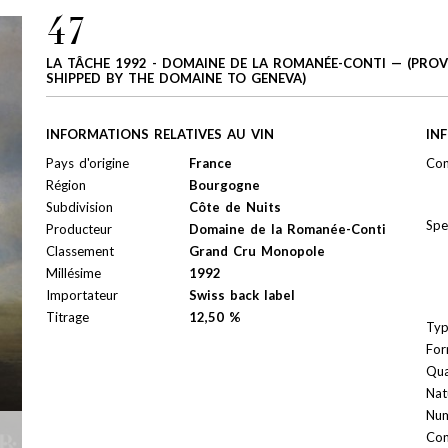
47
LA TÂCHE 1992 - DOMAINE DE LA ROMANÉE-CONTI — (PROVE
SHIPPED BY THE DOMAINE TO GENEVA)
INFORMATIONS RELATIVES AU VIN
IN
Pays d'origine
France
Con
Région
Bourgogne
Subdivision
Côte de Nuits
Spe
Producteur
Domaine de la Romanée-Conti
Classement
Grand Cru Monopole
Millésime
1992
Importateur
Swiss back label
Titrage
12,50 %
Ty
For
Qua
Nat
Num
Con