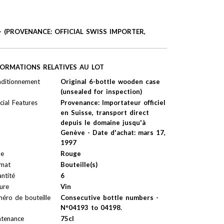
(PROVENANCE: OFFICIAL SWISS IMPORTER,
FORMATIONS RELATIVES AU LOT
ditionnement
Original 6-bottle wooden case
(unsealed for inspection)
cial Features
Provenance: Importateur officiel
en Suisse, transport direct
depuis le domaine jusqu'à
Genève - Date d'achat: mars 17,
1997
pe
Rouge
mat
Bouteille(s)
ntité
6
ure
Vin
éro de bouteille
Consecutive bottle numbers -
N°04193 to 04198.
tenance
75cl