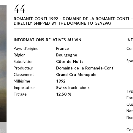
44
ROMANÉE-CONTI 1992 - DOMAINE DE LA ROMANÉE-CONTI — 
DIRECTLY SHIPPED BY THE DOMAINE TO GENEVA)
INFORMATIONS RELATIVES AU VIN
IN
Pays d'origine
France
Con
Région
Bourgogne
Spe
Subdivision
Côte de Nuits
Producteur
Domaine de la Romanée-Conti
Classement
Grand Cru Monopole
Millésime
1992
Importateur
Swiss back labels
Ty
Titrage
12,50 %
For
Qua
Nat
Num
Con