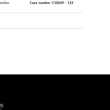
lection
Case number C10269 - 112
og