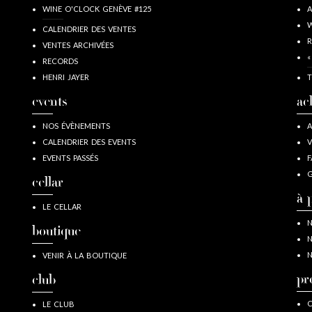
WINE O'CLOCK GENÈVE #125
A
W
CALENDRIER DES VENTES
R
VENTES ARCHIVÉES
«
RECORDS
HENRI JAYER
T
events
ac
NOS ÉVÈNEMENTS
A
CALENDRIER DES EVENTS
V
EVENTS PASSÉS
F
G
cellar
à 
LE CELLAR
N
boutique
N
N
VENIR À LA BOUTIQUE
pr
club
C
LE CLUB