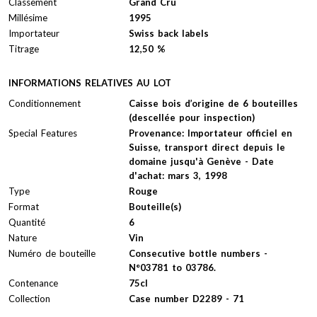
Classement
Grand Cru
Millésime
1995
Importateur
Swiss back labels
Titrage
12,50 %
INFORMATIONS RELATIVES AU LOT
Conditionnement
Caisse bois d’origine de 6 bouteilles
(descellée pour inspection)
Special Features
Provenance: Importateur officiel en
Suisse, transport direct depuis le
domaine jusqu'à Genève - Date
d'achat: mars 3, 1998
Type
Rouge
Format
Bouteille(s)
Quantité
6
Nature
Vin
Numéro de bouteille
Consecutive bottle numbers -
N°03781 to 03786.
Contenance
75cl
Collection
Case number D2289 - 71